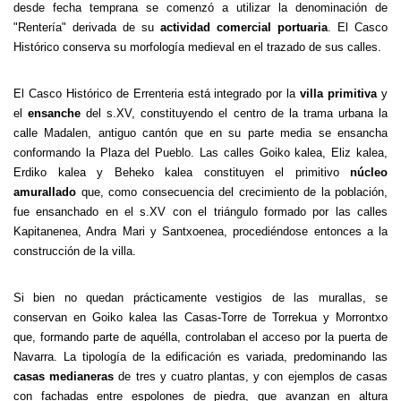
desde fecha temprana se comenzó a utilizar la denominación de
"Rentería" derivada de su
actividad comercial portuaria
. El Casco
Histórico conserva su morfología medieval en el trazado de sus calles.
El Casco Histórico de Errenteria está integrado por la
villa primitiva
y
el
ensanche
del s.XV, constituyendo el centro de la trama urbana la
calle Madalen, antiguo cantón que en su parte media se ensancha
conformando la Plaza del Pueblo. Las calles Goiko kalea, Eliz kalea,
Erdiko kalea y Beheko kalea constituyen el primitivo
núcleo
amurallado
que, como consecuencia del crecimiento de la población,
fue ensanchado en el s.XV con el triángulo formado por las calles
Kapitanenea, Andra Mari y Santxoenea, procediéndose entonces a la
construcción de la villa.
Si bien no quedan prácticamente vestigios de las murallas, se
conservan en Goiko kalea las Casas-Torre de Torrekua y Morrontxo
que, formando parte de aquélla, controlaban el acceso por la puerta de
Navarra. La tipología de la edificación es variada, predominando las
casas medianeras
de tres y cuatro plantas, y con ejemplos de casas
con fachadas entre espolones de piedra, que avanzan en altura