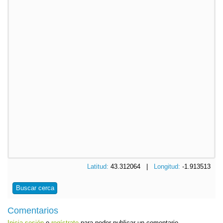
Latitud:
43.312064 |
Longitud:
-1.913513
Buscar cerca
Comentarios
Inicia sesión
o
regístrate
para poder publicar un comentario.