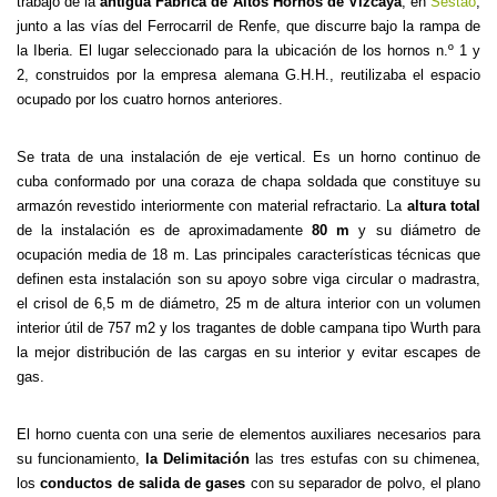
trabajo de la
antigua Fábrica de Altos Hornos de Vizcaya
, en
Sestao
,
junto a las vías del Ferrocarril de Renfe, que discurre bajo la rampa de
la Iberia. El lugar seleccionado para la ubicación de los hornos n.º 1 y
2, construidos por la empresa alemana G.H.H., reutilizaba el espacio
ocupado por los cuatro hornos anteriores.
Se trata de una instalación de eje vertical. Es un horno continuo de
cuba conformado por una coraza de chapa soldada que constituye su
armazón revestido interiormente con material refractario. La
altura total
de la instalación es de aproximadamente
80 m
y su diámetro de
ocupación media de 18 m. Las principales características técnicas que
definen esta instalación son su apoyo sobre viga circular o madrastra,
el crisol de 6,5 m de diámetro, 25 m de altura interior con un volumen
interior útil de 757 m2 y los tragantes de doble campana tipo Wurth para
la mejor distribución de las cargas en su interior y evitar escapes de
gas.
El horno cuenta con una serie de elementos auxiliares necesarios para
su funcionamiento,
la Delimitación
las tres estufas con su chimenea,
los
conductos de salida de gases
con su separador de polvo, el plano