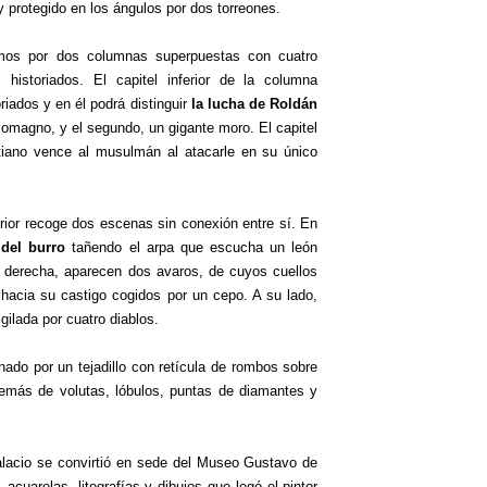
s y protegido en los ángulos por dos torreones.
mos por dos columnas superpuestas con cuatro
historiados. El capitel inferior de la columna
riados y en él podrá distinguir
la lucha de Roldán
rlomagno, y el segundo, un gigante moro. El capitel
tiano vence al musulmán al atacarle en su único
erior recoge dos escenas sin conexión entre sí. En
 del burro
tañendo el arpa que escucha un león
a derecha, aparecen dos avaros, de cuyos cuellos
 hacia su castigo cogidos por un cepo. A su lado,
ilada por cuatro diablos.
ado por un tejadillo con retícula de rombos sobre
emás de volutas, lóbulos, puntas de diamantes y
palacio se convirtió en sede del Museo Gustavo de
cuarelas, litografías y dibujos que legó el pintor