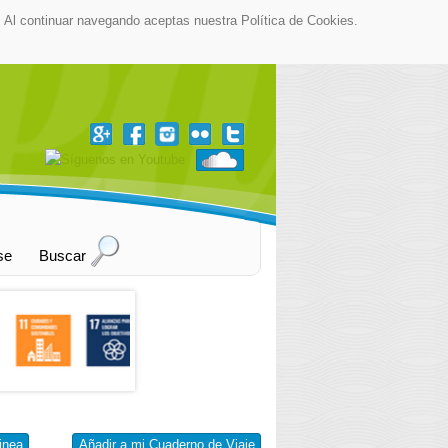
as. Al continuar navegando aceptas nuestra Política de Cookies.
▼
se
Buscar
inea
Añadir a mi Cuaderno de Viaje