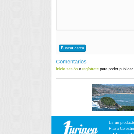
Buscar cerca
Comentarios
Inicia sesión
o
regístrate
para poder publicar
Es un product
Plaza Celestin