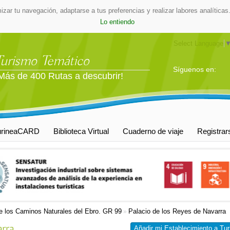
mizar tu navegación, adaptarse a tus preferencias y realizar labores analític
Lo entiendo
Select Language
Turismo Temático
Síguenos en:
Más de 400 Rutas a descubrir!
urineaCARD
Biblioteca Virtual
Cuaderno de viaje
Registrar
e los Caminos Naturales del Ebro. GR 99
Palacio de los Reyes de Navarra
»
rra
Añadir mi Establecimiento a Tur