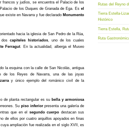
 francos y judíos, se encuentra el Palacio de los
Rutas del Reyno d
 Palacio de los Duques de Granada de Ega. Es
el
Tierra Estella-Liz
ue existe en Navarra y fue declarado
Monumento
Histórico
Tierra Estella, R
 orientado hacia la iglesia de San Pedro de la Rúa,
Ruta Gastronómica
n dos
capiteles historiados
, uno de los cuales
te Ferragut
. En la actualidad, alberga el Museo
do la esquina con la calle de San Nicolás, antigua
io de los Reyes de Navarra, una de las joyas
izarra
y único ejemplo del románico civil de la
cio de planta rectangular es su
bella y armoniosa
torreones. Su
piso inferior
presenta una galería de
entras que en el
segundo cuerpo
destacan sus
no de ellos por cuatro arquillos apoyados en finas
 cuya ampliación fue realizada en el siglo XVII, es