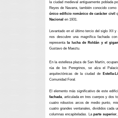
la ciudad medieval antiguamente poblada por
Reyes de Navarra, también conocido como
único edificio románico de carácter civil
q
Nacional
en 1931.
Levantado en el último tercio del siglo XII y
nos descubre una magnífica fachada co
representa
la lucha de Roldán y el gigan
Gustavo de Maeztu.
En la estellesa plaza de San Martín, ocupan
rúa de los Peregrinos, se alza el Palac
arquitectónicas de la ciudad de
Estella-L
Comunidad Foral.
El elemento más significativo de este edifi
fachada
, articulada en tres cuerpos y dos 
cuatro robustos arcos de medio punto, mi
cuatro grandes ventanales, divididos cada u
columnas encapiteladas. La
parte superior
,