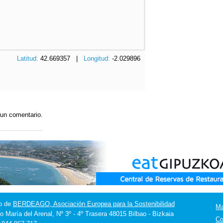
Latitud:
42.669357 |
Longitud:
-2.029896
 un comentario.
o de
BERDEAGO, Asociación Europea para la Sostenibilidad
M
o María del Arenal, Nº 3º - 4º Trasera 48015 Bilbao - Bizkaia
Co