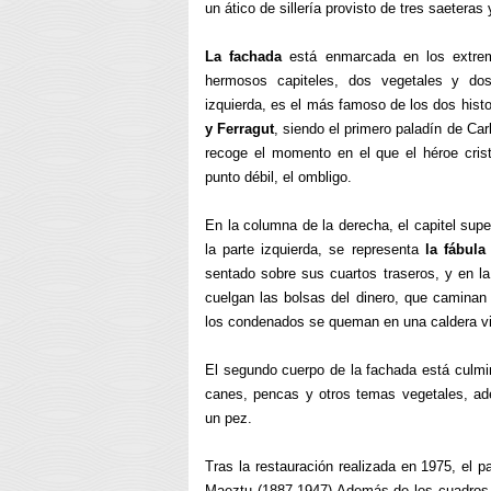
un ático de sillería provisto de tres saetera
La fachada
está enmarcada en los extre
hermosos capiteles, dos vegetales y dos 
izquierda, es el más famoso de los dos histo
y Ferragut
, siendo el primero paladín de Ca
recoge el momento en el que el héroe cris
punto débil, el ombligo.
En la columna de la derecha, el capitel sup
la parte izquierda, se representa
la fábula
sentado sobre sus cuartos traseros, y en l
cuelgan las bolsas del dinero, que caminan
los condenados se queman en una caldera vig
El segundo cuerpo de la fachada está culmin
canes, pencas y otros temas vegetales, ad
un pez.
Tras la restauración realizada en 1975, el 
Maeztu (1887-1947) Además de los cuadros, a