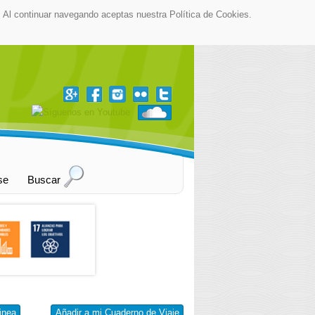
as. Al continuar navegando aceptas nuestra Política de Cookies.
▼
se
Buscar
inea
Añadir a mi Cuaderno de Viaje