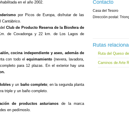
Contacto
habilitada en el año 2002.
Casa del Tesoro
nderismo
por Picos de Europa, disfrutar de las
Dirección postal: Trio
l Cantábrico.
 del
Club de Producto Reserva de la Biosfera de
 Km. de Covadonga y 22 km. de Los Lagos de
Rutas relacion
salón, cocina independiente y aseo, además de
Ruta del Queso de
nta con todo el
equimamiento
(nevera, lavadora,
Caminos de Arte R
e completo para 12 plazas. En el exterior hay una
on.
dobles
y un
baño completo
; en la segunda planta
ra triple y un baño completo.
ación de productos asturianos
de la marca
des en pedírnoslo.