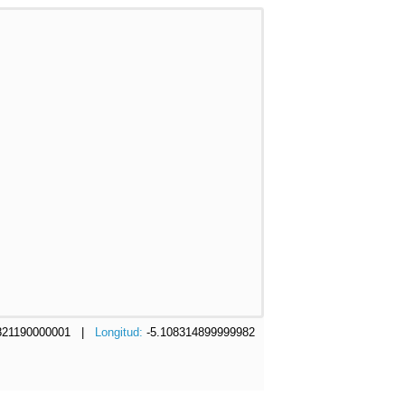
9821190000001 |
Longitud:
-5.108314899999982