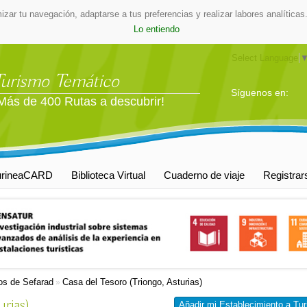
mizar tu navegación, adaptarse a tus preferencias y realizar labores analític
Lo entiendo
Select Language
Turismo Temático
Síguenos en:
Más de 400 Rutas a descubrir!
urineaCARD
Biblioteca Virtual
Cuaderno de viaje
Registrar
s de Sefarad
Casa del Tesoro (Triongo, Asturias)
»
urias)
Añadir mi Establecimiento a Tur