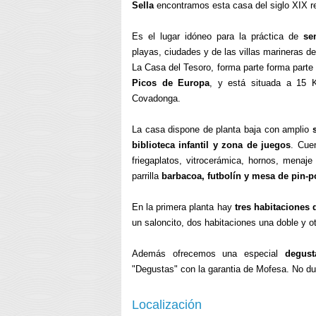
Sella
encontramos esta casa del siglo XIX re
Es el lugar idóneo para la práctica de
se
playas, ciudades y de las villas marineras de
La Casa del Tesoro, forma parte forma parte
Picos de Europa
, y está situada a 15
Covadonga.
La casa dispone de planta baja con amplio
biblioteca infantil y zona de juegos
. Cue
friegaplatos, vitrocerámica, hornos, menaj
parrilla
barbacoa, futbolín y mesa de pin-p
En la primera planta hay
tres habitaciones 
un saloncito, dos habitaciones una doble y ot
Además ofrecemos una especial
degust
"Degustas" con la garantia de Mofesa. No du
Localización