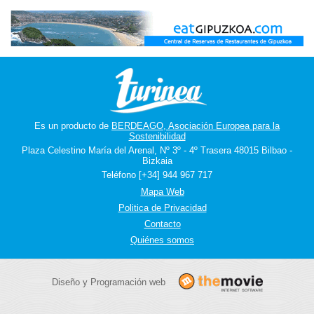
Es un producto de
BERDEAGO, Asociación Europea para la
Sostenibilidad
Plaza Celestino María del Arenal, Nº 3º - 4º Trasera 48015 Bilbao -
Bizkaia
Teléfono [+34] 944 967 717
Mapa Web
Politica de Privacidad
Contacto
Quiénes somos
Diseño y Programación web