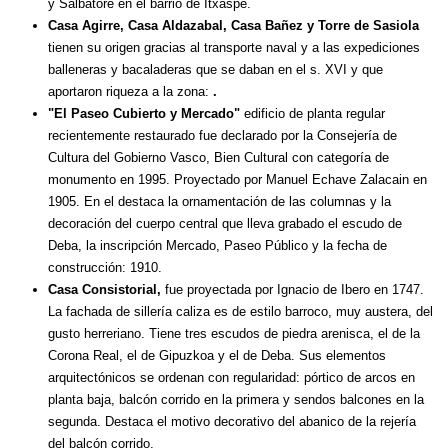
y Salbatore en el barrio de Itxaspe.
Casa Agirre, Casa Aldazabal, Casa Bañez y Torre de Sasiola
tienen su origen gracias al transporte naval y a las expediciones
balleneras y bacaladeras que se daban en el s. XVI y que
aportaron riqueza a la zona:
.
"El Paseo Cubierto y Mercado"
edificio de planta regular
recientemente restaurado fue declarado por la Consejería de
Cultura del Gobierno Vasco, Bien Cultural con categoría de
monumento en 1995. Proyectado por Manuel Echave Zalacain en
1905. En el destaca la ornamentación de las columnas y la
decoración del cuerpo central que lleva grabado el escudo de
Deba, la inscripción Mercado, Paseo Público y la fecha de
construcción: 1910.
Casa Consistorial,
fue proyectada por Ignacio de Ibero en 1747.
La fachada de sillería caliza es de estilo barroco, muy austera, del
gusto herreriano. Tiene tres escudos de piedra arenisca, el de la
Corona Real, el de Gipuzkoa y el de Deba. Sus elementos
arquitectónicos se ordenan con regularidad: pórtico de arcos en
planta baja, balcón corrido en la primera y sendos balcones en la
segunda. Destaca el motivo decorativo del abanico de la rejería
del balcón corrido.