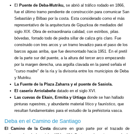
El
Puente de Deba-Mutriku,
se abrió al tráfico rodado en 1866,
fue el último tramo pendiente de construcción para comunicar San
Sebastián y Bilbao por la costa. Esta considerado como el más
representativo de la arquitectura de Gipuzkoa de mediados del
siglo XIX. Obra de extraordinaria calidad, con estribos, pilas.
bóvedas, forrado todo de piedra sillar de caliza gris claro. Fue
construido con tres arcos y un tramo levadizo para el paso de los
barcos aguas arriba, que fue desmontado hacia 1951. En el pretil
de la parte sur del puente, a la altura del tercer arco empezando
por la margen derecha, una argolla clavada en la pared señala el
"curso madre" de la ría y la divisoria entre los municipios de Deba
y Mutriku.
La Fuente de la Plaza Zaharra y el puente de Sasiola.
El caserío Arriolabeñe
datado en el siglo XVI.
Las cuevas de Ekain, Ermitia y Urtiaga
donde se han hallado
pinturas rupestres, y abundante material lítico y faunístico, que
resultan fundamentales para el estudio de la prehistoria vasca.
Deba en el Camino de Santiago
El Camino de la Costa
discurre en gran parte por el trazado de