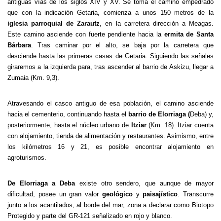
antiguas vías de los siglos XIV y XV. Se toma el camino empedrado
que con la indicación Getaria, comienza a unos 150 metros de la
iglesia parroquial de Zarautz
, en la carretera dirección a Meagas.
Este camino asciende con fuerte pendiente hacia la
ermita de Santa
Bárbara
. Tras caminar por el alto, se baja por la carretera que
desciende hasta las primeras casas de Getaria. Siguiendo las señales
giraremos a la izquierda para, tras ascender al barrio de Askizu, llegar a
Zumaia (Km. 9,3).
Atravesando el casco antiguo de esa población, el camino asciende
hacia el cementerio, continuando hasta el
barrio de Elorriaga (
Deba) y,
posteriormente, hasta el núcleo urbano de
Itziar
(Km. 18). Itziar cuenta
con alojamiento, tienda de alimentación y restaurantes. Asimismo, entre
los kilómetros 16 y 21, es posible encontrar alojamiento en
agroturismos.
De Elorriaga a Deba
existe otro sendero, que aunque de mayor
dificultad, posee un gran valor
geológico
y
paisajístico
. Transcurre
junto a los acantilados, al borde del mar, zona a declarar como Biotopo
Protegido y parte del GR-121 señalizado en rojo y blanco.