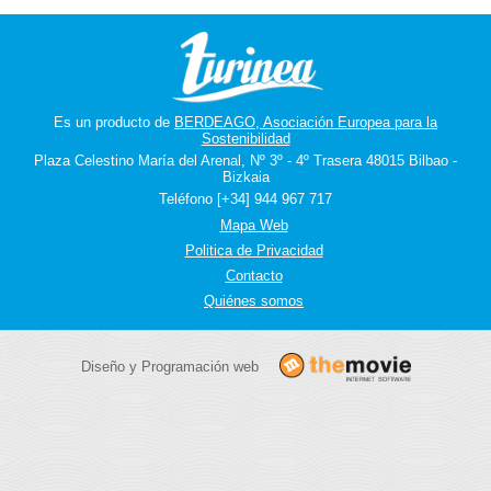
Es un producto de
BERDEAGO, Asociación Europea para la
Sostenibilidad
Plaza Celestino María del Arenal, Nº 3º - 4º Trasera 48015 Bilbao -
Bizkaia
Teléfono [+34] 944 967 717
Mapa Web
Politica de Privacidad
Contacto
Quiénes somos
Diseño y Programación web