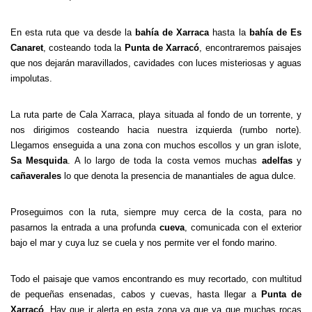
En esta ruta que va desde la
bahía de Xarraca
hasta la
bahía de Es
Canaret
, costeando toda la
Punta de Xarracó
, encontraremos paisajes
que nos dejarán maravillados, cavidades con luces misteriosas y aguas
impolutas.
La ruta parte de Cala Xarraca, playa situada al fondo de un torrente, y
nos dirigimos costeando hacia nuestra izquierda (rumbo norte).
Llegamos enseguida a una zona con muchos escollos y un gran islote,
Sa Mesquida
. A lo largo de toda la costa vemos muchas
adelfas
y
cañaverales
lo que denota la presencia de manantiales de agua dulce.
Proseguimos con la ruta, siempre muy cerca de la costa, para no
pasarnos la entrada a una profunda
cueva
, comunicada con el exterior
bajo el mar y cuya luz se cuela y nos permite ver el fondo marino.
Todo el paisaje que vamos encontrando es muy recortado, con multitud
de pequeñas ensenadas, cabos y cuevas, hasta llegar a
Punta de
Xarracó
. Hay que ir alerta en esta zona ya que ya que muchas rocas