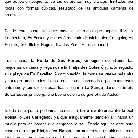
que acaba en pequeñas calitas de arenas muy blancas, limitadas por
rocas con formas cúbicas, resultado de las antiguas canteras de
arenisca.
Desde este punto se abre paso el estrecho que separa Ibiza y
Formentera,
Es Freus
, y que está moteado de islotes (En Caragoler, Es
Penjats, Ses Illetes Negres, Illa des Porcs y Espalmador).
Tras superar la
Punta de Ses Portes
, se siguen sucediendo las
pequeñas canteras y llegamos a la
Platja des Solseró
y, acto seguido,
a la
playa de Es Cavallet
. A continuación, la costa se vuelve más alta
y surgen acantilados bajos que están horadados por numerosos
entrantes y cuevas curiosas hasta llegar a
La Xanga
, donde el
islote
de La Esponja
alberga una buena colonia de
gaviota
de Audouin.
Desde este punto podemos apreciar la
torre de defensa de la Sal
Rossa
, o Des Carregador, ya que antiguamente también allí había un
muelle para los barcos que cargaban la
sal
. Desde aquí se abre ante
nosotros la larga
Platja d'en Bossa
, con numerosos establecimientos
turísticos y, en cuyo extremo final, vemos la ciudad amurallada de