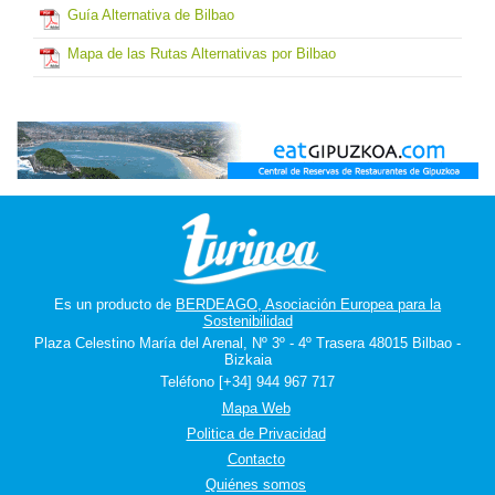
Guía Alternativa de Bilbao
Mapa de las Rutas Alternativas por Bilbao
Es un producto de
BERDEAGO, Asociación Europea para la
Sostenibilidad
Plaza Celestino María del Arenal, Nº 3º - 4º Trasera 48015 Bilbao -
Bizkaia
Teléfono [+34] 944 967 717
Mapa Web
Politica de Privacidad
Contacto
Quiénes somos