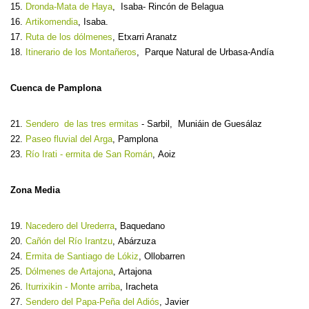
15.
Dronda-Mata de Haya
, Isaba- Rincón de Belagua
16.
Artikomendia
, Isaba.
17.
Ruta de los dólmenes
, Etxarri Aranatz
18.
Itinerario de los Montañeros
, Parque Natural de Urbasa-Andía
Cuenca de Pamplona
21.
Sendero de las tres ermitas
- Sarbil, Muniáin de Guesálaz
22.
Paseo fluvial del Arga
, Pamplona
23.
Río Irati - ermita de San Román
, Aoiz
Zona Media
19.
Nacedero del Urederra
, Baquedano
20.
Cañón del Río Irantzu
, Abárzuza
24.
Ermita de Santiago de Lókiz
, Ollobarren
25.
Dólmenes de Artajona
, Artajona
26.
Iturrixikin - Monte arriba
, Iracheta
27.
Sendero del Papa-Peña del Adiós
, Javier