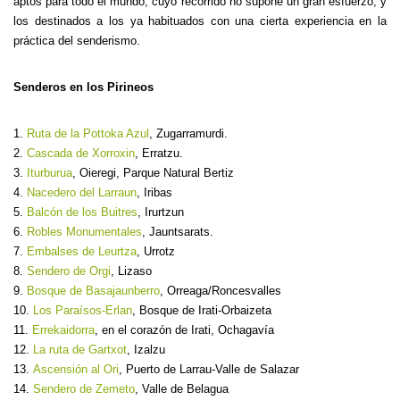
aptos para todo el mundo, cuyo recorrido no supone un gran esfuerzo; y
los destinados a los ya habituados con una cierta experiencia en la
práctica del senderismo.
Senderos en los Pirineos
1.
Ruta de la Pottoka Azul
, Zugarramurdi.
2.
Cascada de Xorroxin
, Erratzu.
3.
Iturburua
, Oieregi, Parque Natural Bertiz
4.
Nacedero del Larraun
, Iribas
5.
Balcón de los Buitres
, Irurtzun
6.
Robles Monumentales
, Jauntsarats.
7.
Embalses de Leurtza
, Urrotz
8.
Sendero de Orgi
, Lizaso
9.
Bosque de Basajaunberro
, Orreaga/Roncesvalles
10.
Los Paraísos-Erlan
, Bosque de Irati-Orbaizeta
11.
Errekaidorra
, en el corazón de Irati, Ochagavía
12.
La ruta de Gartxot
, Izalzu
13.
Ascensión al Ori
, Puerto de Larrau-Valle de Salazar
14.
Sendero de Zemeto
, Valle de Belagua