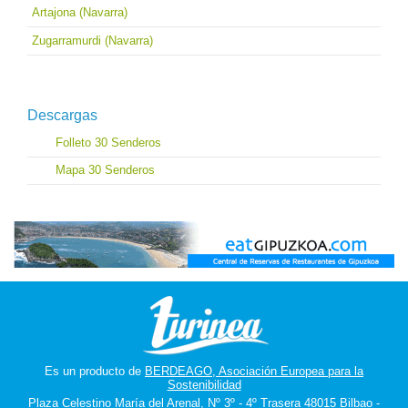
Artajona (Navarra)
Zugarramurdi (Navarra)
Descargas
Folleto 30 Senderos
Mapa 30 Senderos
Es un producto de
BERDEAGO, Asociación Europea para la
Sostenibilidad
Plaza Celestino María del Arenal, Nº 3º - 4º Trasera 48015 Bilbao -