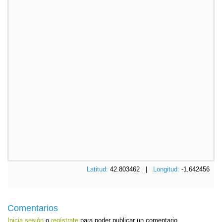
Latitud:
42.803462 |
Longitud:
-1.642456
Comentarios
Inicia sesión
o
regístrate
para poder publicar un comentario.