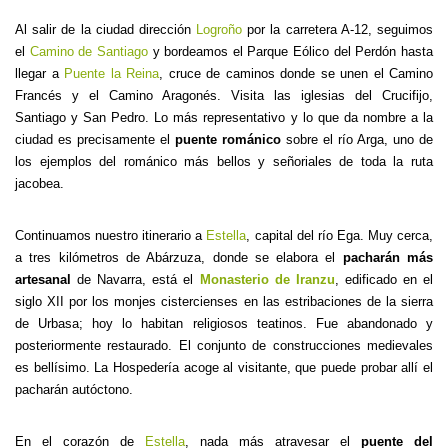
Al salir de la ciudad dirección
Logroño
por la carretera A-12, seguimos
el
Camino de Santiago
y bordeamos el Parque Eólico del Perdón hasta
llegar a
Puente la Reina
, cruce de caminos donde se unen el Camino
Francés y el Camino Aragonés. Visita las iglesias del Crucifijo,
Santiago y San Pedro. Lo más representativo y lo que da nombre a la
ciudad es precisamente el
puente románico
sobre el río Arga, uno de
los ejemplos del románico más bellos y señoriales de toda la ruta
jacobea.
Continuamos nuestro itinerario a
Estella
, capital del río Ega. Muy cerca,
a tres kilómetros de Abárzuza, donde se elabora el
pacharán más
artesanal
de Navarra, está el
Monasterio de Iranzu
, edificado en el
siglo XII por los monjes cistercienses en las estribaciones de la sierra
de Urbasa; hoy lo habitan religiosos teatinos. Fue abandonado y
posteriormente restaurado. El conjunto de construcciones medievales
es bellísimo. La Hospedería acoge al visitante, que puede probar allí el
pacharán autóctono.
En el corazón de
Estella
, nada más atravesar el
puente del