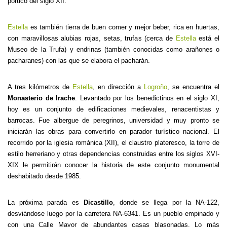
pórtico del siglo XII.
Estella
es también tierra de buen comer y mejor beber, rica en huertas,
con maravillosas alubias rojas, setas, trufas (cerca de
Estella
está el
Museo de la Trufa) y endrinas (también conocidas como arañones o
pacharanes) con las que se elabora el pacharán.
A tres kilómetros de
Estella
, en dirección a
Logroño
, se encuentra el
Monasterio de Irache
. Levantado por los benedictinos en el siglo XI,
hoy es un conjunto de edificaciones medievales, renacentistas y
barrocas. Fue albergue de peregrinos, universidad y muy pronto se
iniciarán las obras para convertirlo en parador turístico nacional. El
recorrido por la iglesia románica (XII), el claustro plateresco, la torre de
estilo herreriano y otras dependencias construidas entre los siglos XVI-
XIX le permitirán conocer la historia de este conjunto monumental
deshabitado desde 1985.
La próxima parada es
Dicastillo
, donde se llega por la NA-122,
desviándose luego por la carretera NA-6341. Es un pueblo empinado y
con una Calle Mayor de abundantes casas blasonadas. Lo más