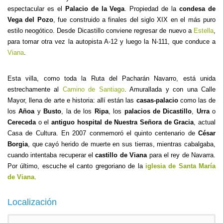
espectacular es el
Palacio de la Vega
. Propiedad de la
condesa de
Vega del Pozo
, fue construido a finales del siglo XIX en el más puro
estilo neogótico. Desde Dicastillo conviene regresar de nuevo a
Estella
,
para tomar otra vez la autopista A-12 y luego la N-111, que conduce a
Viana
.
Esta villa, como toda la Ruta del Pacharán Navarro, está unida
estrechamente al
Camino de Santiago
. Amurallada y con una Calle
Mayor, llena de arte e historia: allí están las
casas-palacio
como las de
los
Añoa
y
Busto
, la de los
Ripa
, los
palacios de Dicastillo
,
Urra
o
Cereceda
o el
antiguo hospital de Nuestra Señora de Gracia
, actual
Casa de Cultura. En 2007 conmemoró el quinto centenario de
César
Borgia
, que cayó herido de muerte en sus tierras, mientras cabalgaba,
cuando intentaba recuperar el
castillo de Viana
para el rey de Navarra.
Por último, escuche el canto gregoriano de la
iglesia de Santa María
de Viana
.
Localización