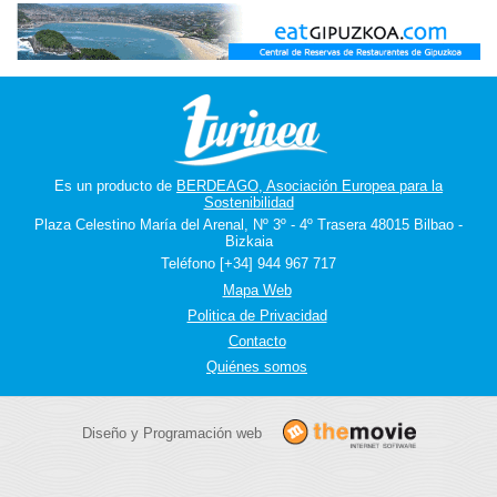
Es un producto de
BERDEAGO, Asociación Europea para la
Sostenibilidad
Plaza Celestino María del Arenal, Nº 3º - 4º Trasera 48015 Bilbao -
Bizkaia
Teléfono [+34] 944 967 717
Mapa Web
Politica de Privacidad
Contacto
Quiénes somos
Diseño y Programación web