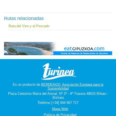
Rutas relacionadas
Ruta del Vino y el Pescado
Es un producto de
BERDEAGO, Asociación Europea para la
Sostenibilidad
Plaza Celestino María del Arenal, Nº 3º - 4º Trasera 48015 Bilbao -
Bizkaia
Teléfono [+34] 944 967 717
Mapa Web
Politica de Privacidad