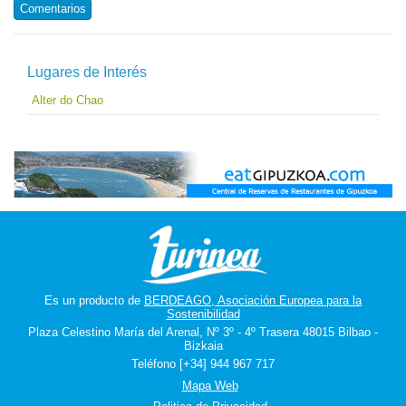
Comentarios
Lugares de Interés
Alter do Chao
Es un producto de
BERDEAGO, Asociación Europea para la
Sostenibilidad
Plaza Celestino María del Arenal, Nº 3º - 4º Trasera 48015 Bilbao -
Bizkaia
Teléfono [+34] 944 967 717
Mapa Web