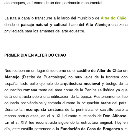
alcornoques, así como de un rico patrimonio monumental.
La ruta a caballo transcurre a lo largo del municipio de
Alter do Chão
,
donde el
paisaje natural y cultural
hace del
Alto Alentejo
una zona
privilegiada para los amantes del arte ecuestre.
PRIMER DÍA EN ALTER DO CHAO
Nos reciben en un lugar único como es el
castillo de
Alter do Chão en
Alentejo
(Distrito de Puertoalegre) no muy lejos de la frontera con
España. Este bello ejemplo de
arquitectura medieval
y testigo de la
ocupación
romana
tanto del área como de la Península Ibérica ya que
está construida sobre una edificación de la época. Posteriormente, fue
ocupada por vándalos y tomada durante la ocupación
árabe
del país.
Durante la
reconquista cristiana
de la península, el
castillo
pasó a
manos portuguesas, en el s. XIII durante el reinado de
Don Alfonso
.
En el s. XIV fue reconstruida siguiendo la estructura original. Hoy en
día, este castillo pertenece a la
Fundación de Casa de Bragança
y el