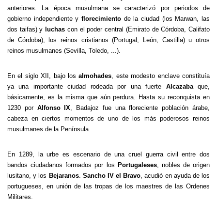
anteriores. La época musulmana se caracterizó por periodos de
gobierno independiente y
florecimiento
de la ciudad (los Marwan, las
dos taifas) y
luchas
con el poder central (Emirato de Córdoba, Califato
de Córdoba), los reinos cristianos (Portugal, León, Castilla) u otros
reinos musulmanes (Sevilla, Toledo, ...).
En el siglo XII, bajo los
almohades
, este modesto enclave constituía
ya una importante ciudad rodeada por una fuerte
Alcazaba
que,
básicamente, es la misma que aún perdura. Hasta su reconquista en
1230 por
Alfonso IX
, Badajoz fue una floreciente población árabe,
cabeza en ciertos momentos de uno de los más poderosos reinos
musulmanes de la Península.
En 1289, la urbe es escenario de una cruel guerra civil entre dos
bandos ciudadanos formados por los
Portugaleses
, nobles de origen
lusitano, y los
Bejaranos
.
Sancho IV el Bravo
, acudió en ayuda de los
portugueses, en unión de las tropas de los maestres de las Ordenes
Militares.