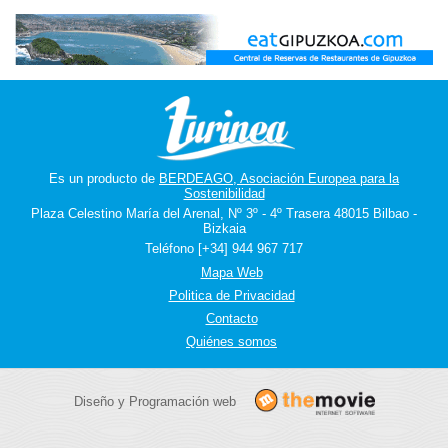
Es un producto de
BERDEAGO, Asociación Europea para la
Sostenibilidad
Plaza Celestino María del Arenal, Nº 3º - 4º Trasera 48015 Bilbao -
Bizkaia
Teléfono [+34] 944 967 717
Mapa Web
Politica de Privacidad
Contacto
Quiénes somos
Diseño y Programación web