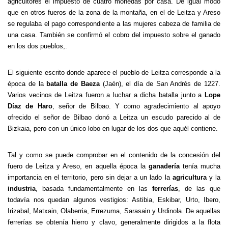
agricultores el impuesto de cuatro monedas por casa. De igual modo
que en otros fueros de la zona de la montaña, en el de Leitza y Areso
se regulaba el pago correspondiente a las mujeres cabeza de familia de
una casa. También se confirmó el cobro del impuesto sobre el ganado
en los dos pueblos,.
El siguiente escrito donde aparece el pueblo de Leitza corresponde a la
época de la
batalla de Baeza
(Jaén), el día de San Andrés de 1227.
Varios vecinos de Leitza fueron a luchar a dicha batalla junto a
Lope
Díaz de Haro
, señor de Bilbao. Y como agradecimiento al apoyo
ofrecido el señor de Bilbao donó a Leitza un escudo parecido al de
Bizkaia, pero con un único lobo en lugar de los dos que aquél contiene.
Tal y como se puede comprobar en el contenido de la concesión del
fuero de Leitza y Areso, en aquella época la
ganadería
tenía mucha
importancia en el territorio, pero sin dejar a un lado la
agricultura
y la
industria
, basada fundamentalmente en las
ferrerías
, de las que
todavía nos quedan algunos vestigios: Astibia, Eskibar, Urto, Ibero,
Irizabal, Matxain, Olaberria, Errezuma, Sarasain y Urdinola. De aquellas
ferrerías se obtenía hierro y clavo, generalmente dirigidos a la flota