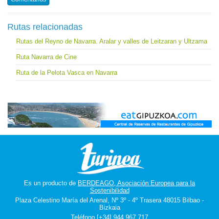
Rutas relacionadas
Rutas del Reyno de Navarra. Aralar y valles de Leitzaran y Ultzama
Ruta Navarra de Cine
Ruta de la Pelota Vasca en Navarra
Es un producto de
BERDEAGO, Asociación Europea para la
Sostenibilidad
Plaza Celestino María del Arenal, Nº 3º - 4º Trasera 48015 Bilbao -
Bizkaia
Teléfono [+34] 944 967 717