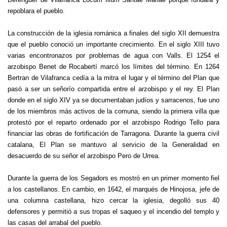
repoblara el pueblo.
La construcción de la iglesia románica a finales del siglo XII demuestra
que el pueblo conoció un importante crecimiento.
En el siglo XIII tuvo
varias encontronazos por problemas de agua con Valls.
El 1254 el
arzobispo Benet de Rocabertí marcó los límites del término.
En 1264
Bertran de Vilafranca cedía a la mitra el lugar y el término del Plan que
pasó a ser un señorío compartida entre el arzobispo y el rey.
El Plan
donde en el siglo XIV ya se documentaban judíos y sarracenos, fue uno
de los miembros más activos de la comuna, siendo la primera villa que
protestó por el reparto ordenado por el arzobispo Rodrigo Tello para
financiar las obras de fortificación de Tarragona.
Durante la guerra civil
catalana, El Plan se mantuvo al servicio de la Generalidad en
desacuerdo de su señor el arzobispo Pero de Urrea.
Durante la guerra de los Segadors es mostró en un primer momento fiel
a los castellanos.
En cambio, en 1642, el marqués de Hinojosa, jefe de
una columna castellana, hizo cercar la iglesia, degolló sus 40
defensores y permitió a sus tropas el saqueo y el incendio del templo y
las casas del arrabal
del pueblo.