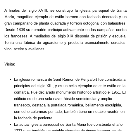
A finales del siglo XVIII, se construyó la iglesia parroquial de Santa
María, magnífico ejemplo de estilo barroco con fachada decorada y un
gran campanario de planta cuadrada y torreón octogonal con balaustres.
Desde 1808 su somatén participó activamente en las campañas contra
los franceses.
A mediados del siglo XIX disponía de prisión y escuela.
Tenía una fábrica de aguardiente y producía esencialmente cereales,
vino, aceite y avellanas.
Visita:
La iglesia románica de Sant Ramon de Penyafort fue construida a
principios del siglo XIII, y es un bello ejemplar de este estilo en la
comarca. Fue declarado monumento histórico artístico el 1951. El
edificio es de una sola nave, ábside semicircular y amplio
transepto, destaca la portalada románica, bellamente esculpida,
con ocho columnas por lado, también tiene un notable rosetón en
la fachada de poniente.
La actual iglesia parroquial de Santa Maria fue construida el año
1777 y es también un notable ejemplar de época barroca, es de