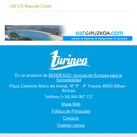
GR 175 Ruta del Císter
Es un producto de
BERDEAGO, Asociación Europea para la
Sostenibilidad
Plaza Celestino María del Arenal, Nº 3º - 4º Trasera 48015 Bilbao -
Bizkaia
Teléfono [+34] 944 967 717
Mapa Web
Politica de Privacidad
Contacto
Quiénes somos