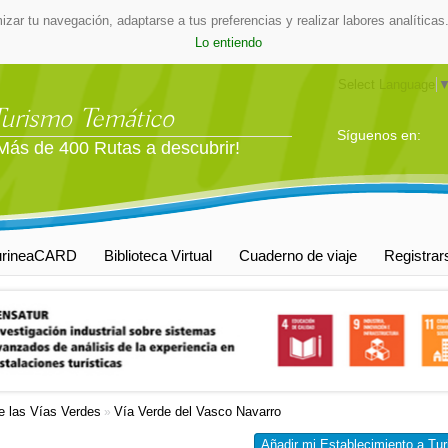
mizar tu navegación, adaptarse a tus preferencias y realizar labores analític
Lo entiendo
Select Language
Turismo Temático
Síguenos en:
Más de 400 Rutas a descubrir!
urineaCARD
Biblioteca Virtual
Cuaderno de viaje
Registrar
e las Vías Verdes
Vía Verde del Vasco Navarro
»
Añadir mi Establecimiento a Tur