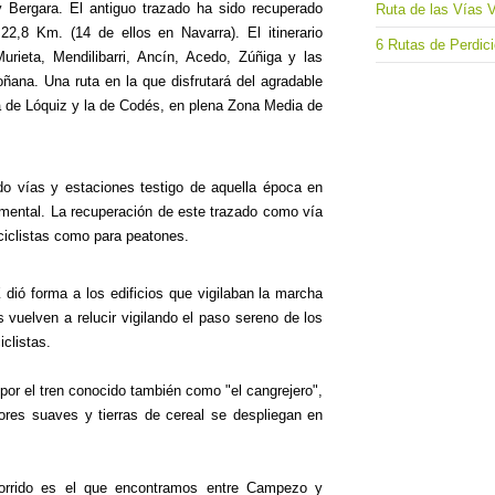
y Bergara. El antiguo trazado ha sido recuperado
Ruta de las Vías 
,8 Km. (14 de ellos en Navarra). El itinerario
6 Rutas de Perdici
urieta, Mendilibarri, Ancín, Acedo, Zúñiga y las
ana. Una ruta en la que disfrutará del agradable
ra de Lóquiz y la de Codés, en plena Zona Media de
o vías y estaciones testigo de aquella época en
amental. La recuperación de este trazado como vía
 ciclistas como para peatones.
X
dió forma a los edificios que vigilaban la marcha
s vuelven a relucir vigilando el paso sereno de los
iclistas.
 por el tren conocido también como "el cangrejero",
ores suaves y tierras de cereal se despliegan en
orrido es el que encontramos entre Campezo y