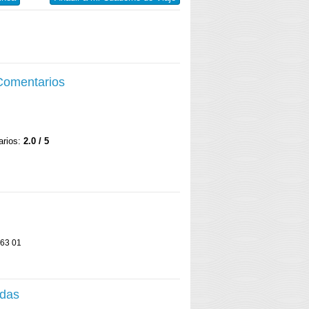
 Comentarios
arios:
2.0 / 5
 63 01
adas