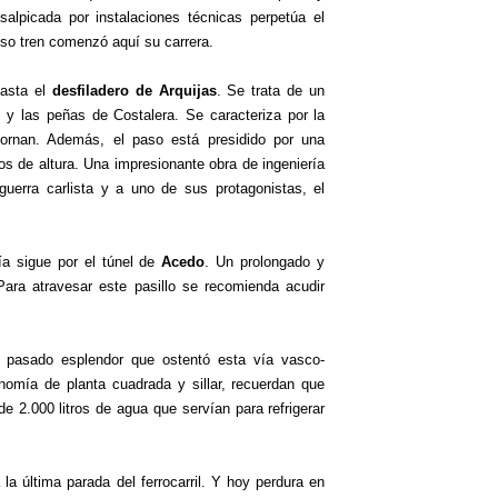
salpicada por instalaciones técnicas perpetúa el
oso tren comenzó aquí su carrera.
hasta el
desfiladero de Arquijas
. Se trata de un
z y las peñas de Costalera. Se caracteriza por la
ornan. Además, el paso está presidido por una
s de altura. Una impresionante obra de ingeniería
guerra carlista y a uno de sus protagonistas, el
ía sigue por el túnel de
Acedo
. Un prolongado y
Para atravesar este pasillo se recomienda acudir
al pasado esplendor que ostentó esta vía vasco-
nomía de planta cuadrada y sillar, recuerdan que
e 2.000 litros de agua que servían para refrigerar
 la última parada del ferrocarril. Y hoy perdura en