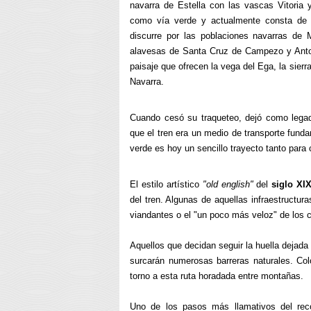
navarra de Estella con las vascas Vitoria 
como vía verde y actualmente consta de 22
discurre por las poblaciones navarras de M
alavesas de Santa Cruz de Campezo y Antoñ
paisaje que ofrecen la vega del Ega, la sier
Navarra.
Cuando cesó su traqueteo, dejó como legad
que el tren era un medio de transporte fund
verde es hoy un sencillo trayecto tanto para
El estilo artístico
"old english"
del
siglo XI
del tren. Algunas de aquellas infraestructura
viandantes o el "un poco más veloz" de los c
Aquellos que decidan seguir la huella dejada
surcarán numerosas barreras naturales. Col
torno a esta ruta horadada entre montañas.
Uno de los pasos más llamativos del rec