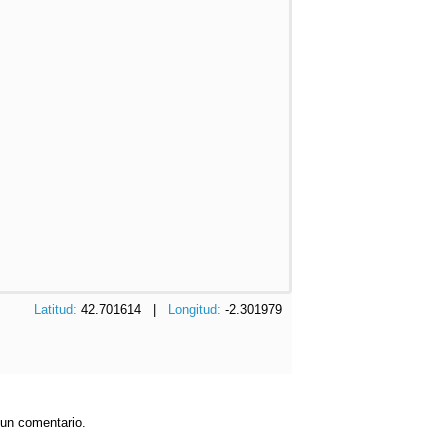
Latitud:
42.701614 |
Longitud:
-2.301979
 un comentario.