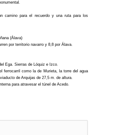
monumental.
un camino para el recuerdo y una ruta para los
oñana (Álava)
rren por territorio navarro y 8,8 por Álava.
 del Ega. Sierras de Lóquiz e Izco.
l ferrocarril como la de Murieta, la torre del agua
 viaducto de Arquijas de 27,5 m. de altura.
nterna para atravesar el túnel de Acedo.