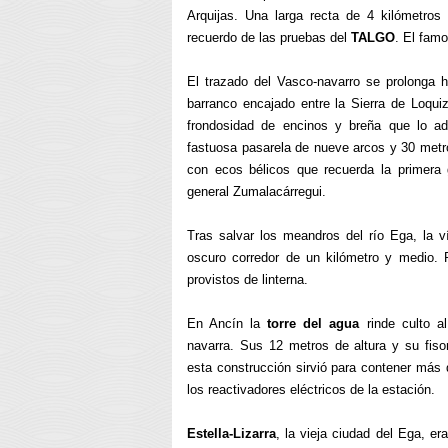
Arquijas. Una larga recta de 4 kilómetros 
recuerdo de las pruebas del
TALGO
. El fam
El trazado del Vasco-navarro se prolonga 
barranco encajado entre la Sierra de Loqui
frondosidad de encinos y breña que lo ad
fastuosa pasarela de nueve arcos y 30 metro
con ecos bélicos que recuerda la primera 
general Zumalacárregui.
Tras salvar los meandros del río Ega, la v
oscuro corredor de un kilómetro y medio. 
provistos de linterna.
En Ancín la
torre del agua
rinde culto 
navarra. Sus 12 metros de altura y su fiso
esta construcción sirvió para contener más d
los reactivadores eléctricos de la estación.
Estella-Lizarra
, la vieja ciudad del Ega, era