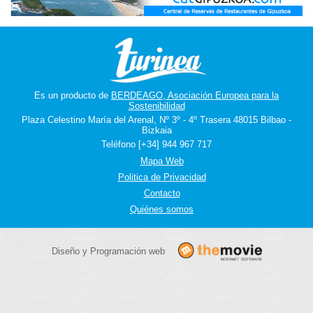
Es un producto de
BERDEAGO, Asociación Europea para la
Sostenibilidad
Plaza Celestino María del Arenal, Nº 3º - 4º Trasera 48015 Bilbao -
Bizkaia
Teléfono [+34] 944 967 717
Mapa Web
Politica de Privacidad
Contacto
Quiénes somos
Diseño y Programación web