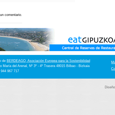
 un comentario.
o de
BERDEAGO, Asociación Europea para la Sostenibilidad
M
o María del Arenal, Nº 3º - 4º Trasera 48015 Bilbao - Bizkaia
Co
] 944 967 717
Diseño