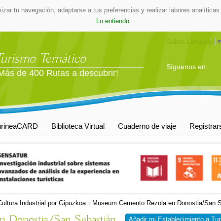
mizar tu navegación, adaptarse a tus preferencias y realizar labores analític
Lo entiendo
Select Language
Turismo Temático
Síguenos en:
Más de 400 Rutas a descubrir!
urineaCARD
Biblioteca Virtual
Cuaderno de viaje
Registrar
Cultura Industrial por Gipuzkoa
Museum Cemento Rezola en Donostia/San S
»
 Donostia/San Sebastián
Añadir mi Establecimiento a Tur