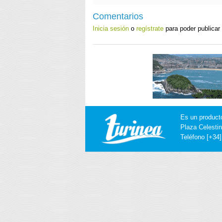
Comentarios
Inicia sesión
o
regístrate
para poder publicar
Es un product
Plaza Celestin
Teléfono [+34