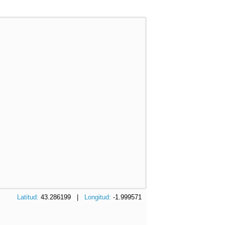
Latitud:
43.286199 |
Longitud:
-1.999571