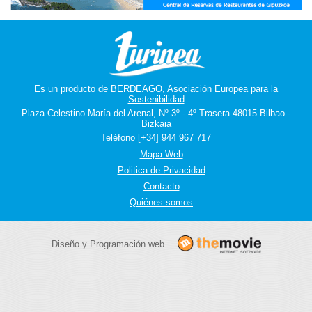
Es un producto de
BERDEAGO, Asociación Europea para la
Sostenibilidad
Plaza Celestino María del Arenal, Nº 3º - 4º Trasera 48015 Bilbao -
Bizkaia
Teléfono [+34] 944 967 717
Mapa Web
Politica de Privacidad
Contacto
Quiénes somos
Diseño y Programación web