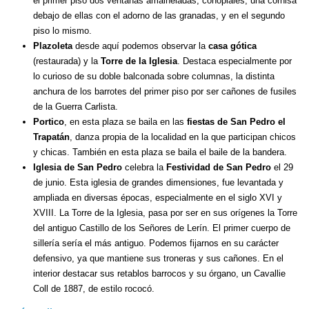
el primer piso dos ventanas amaineladas, conopiales, una cornisa
debajo de ellas con el adorno de las granadas, y en el segundo
piso lo mismo.
Plazoleta
desde aquí podemos observar la
casa gótica
(restaurada) y la
Torre de la Iglesia
. Destaca especialmente por
lo curioso de su doble balconada sobre columnas, la distinta
anchura de los barrotes del primer piso por ser cañones de fusiles
de la Guerra Carlista.
Portico
, en esta plaza se baila en las
fiestas de San Pedro el
Trapatán
, danza propia de la localidad en la que participan chicos
y chicas. También en esta plaza se baila el baile de la bandera.
Iglesia de San Pedro
celebra la
Festividad de San Pedro
el 29
de junio. Esta iglesia de grandes dimensiones, fue levantada y
ampliada en diversas épocas, especialmente en el siglo XVI y
XVIII. La Torre de la Iglesia, pasa por ser en sus orígenes la Torre
del antiguo Castillo de los Señores de Lerín. El primer cuerpo de
sillería sería el más antiguo. Podemos fijarnos en su carácter
defensivo, ya que mantiene sus troneras y sus cañones. En el
interior destacar sus retablos barrocos y su órgano, un Cavallie
Coll de 1887, de estilo rococó.