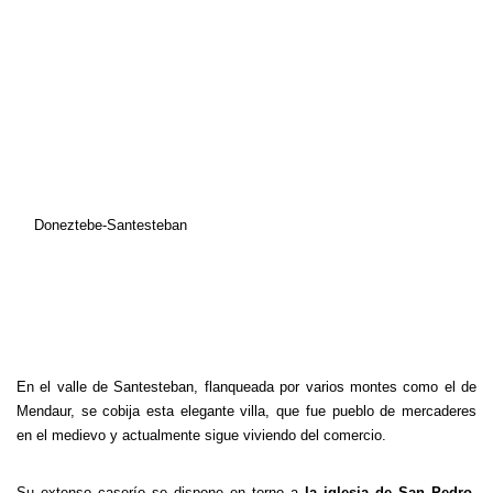
Doneztebe-Santesteban
En el valle de Santesteban, flanqueada por varios montes como el de
Mendaur, se cobija esta elegante villa, que fue pueblo de mercaderes
en el medievo y actualmente sigue viviendo del comercio.
Su extenso caserío se dispone en torno a
la iglesia de San Pedro
.