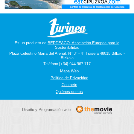
Es un producto de
BERDEAGO, Asociación Europea para la
Sostenibilidad
Plaza Celestino María del Arenal, Nº 3º - 4º Trasera 48015 Bilbao -
Bizkaia
Teléfono [+34] 944 967 717
Mapa Web
Politica de Privacidad
Contacto
Quiénes somos
Diseño y Programación web