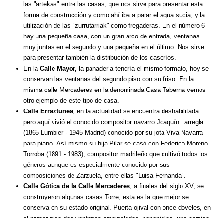
las "artekas" entre las casas, que nos sirve para presentar esta
forma de construcción y como ahí iba a parar el agua sucia, y la
utilización de las "zurrutarriak" como fregaderas. En el número 6
hay una pequeña casa, con un gran arco de entrada, ventanas
muy juntas en el segundo y una pequeña en el último. Nos sirve
para presentar también la distribución de los caseríos.
En la
Calle Mayor,
la panadería tendría el mismo formato, hoy se
conservan las ventanas del segundo piso con su friso. En la
misma calle Mercaderes en la denominada Casa Taberna vemos
otro ejemplo de este tipo de casa.
Calle Erraztunea
, en la actualidad se encuentra deshabilitada
pero aquí vivió el conocido compositor navarro Joaquín Larregla
(1865 Lumbier - 1945 Madrid) conocido por su jota Viva Navarra
para piano. Así mismo su hija Pilar se casó con Federico Moreno
Torroba (1891 - 1983), compositor madrileño que cultivó todos los
géneros aunque es especialmente conocido por sus
composiciones de Zarzuela, entre ellas "Luisa Fernanda".
Calle Gótica de la Calle Mercaderes
, a finales del siglo XV, se
construyeron algunas casas Torre, esta es la que mejor se
conserva en su estado original. Puerta ojival con once doveles, en