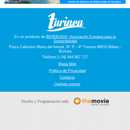
Es un producto de
BERDEAGO, Asociación Europea para la
Sostenibilidad
Plaza Celestino María del Arenal, Nº 3º - 4º Trasera 48015 Bilbao -
Bizkaia
Teléfono [+34] 944 967 717
Mapa Web
Politica de Privacidad
Contacto
Quiénes somos
Diseño y Programación web