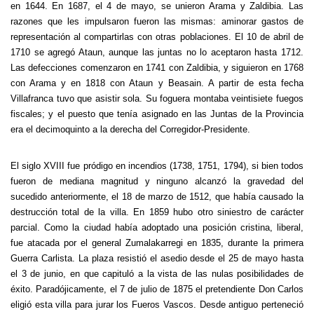
en 1644. En 1687, el 4 de mayo, se unieron Arama y Zaldibia. Las
razones que les impulsaron fueron las mismas: aminorar gastos de
representación al compartirlas con otras poblaciones. El 10 de abril de
1710 se agregó Ataun, aunque las juntas no lo aceptaron hasta 1712.
Las defecciones comenzaron en 1741 con Zaldibia, y siguieron en 1768
con Arama y en 1818 con Ataun y Beasain. A partir de esta fecha
Villafranca tuvo que asistir sola. Su foguera montaba veintisiete fuegos
fiscales; y el puesto que tenía asignado en las Juntas de la Provincia
era el decimoquinto a la derecha del Corregidor-Presidente.
El siglo XVIII fue pródigo en incendios (1738, 1751, 1794), si bien todos
fueron de mediana magnitud y ninguno alcanzó la gravedad del
sucedido anteriormente, el 18 de marzo de 1512, que había causado la
destrucción total de la villa. En 1859 hubo otro siniestro de carácter
parcial. Como la ciudad había adoptado una posición cristina, liberal,
fue atacada por el general Zumalakarregi en 1835, durante la primera
Guerra Carlista. La plaza resistió el asedio desde el 25 de mayo hasta
el 3 de junio, en que capituló a la vista de las nulas posibilidades de
éxito. Paradójicamente, el 7 de julio de 1875 el pretendiente Don Carlos
eligió esta villa para jurar los Fueros Vascos. Desde antiguo perteneció