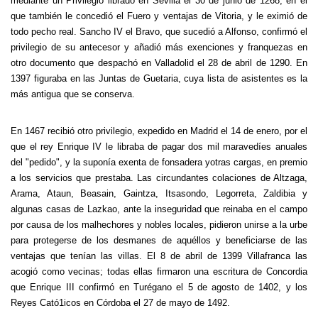
mediante un Privilegio librado en Sevilla el 30 de junio de 1268, en el
que también le concedió el Fuero y ventajas de Vitoria, y le eximió de
todo pecho real. Sancho IV el Bravo, que sucedió a Alfonso, confirmó el
privilegio de su antecesor y añadió más exenciones y franquezas en
otro documento que despachó en Valladolid el 28 de abril de 1290. En
1397 figuraba en las Juntas de Guetaria, cuya lista de asistentes es la
más antigua que se conserva.
En 1467 recibió otro privilegio, expedido en Madrid el 14 de enero, por el
que el rey Enrique IV le libraba de pagar dos mil maravedíes anuales
del "pedido", y la suponía exenta de fonsadera yotras cargas, en premio
a los servicios que prestaba. Las circundantes colaciones de Altzaga,
Arama, Ataun, Beasain, Gaintza, Itsasondo, Legorreta, Zaldibia y
algunas casas de Lazkao, ante la inseguridad que reinaba en el campo
por causa de los malhechores y nobles locales, pidieron unirse a la urbe
para protegerse de los desmanes de aquéllos y beneficiarse de las
ventajas que tenían las villas. El 8 de abril de 1399 Villafranca las
acogió como vecinas; todas ellas firmaron una escritura de Concordia
que Enrique III confirmó en Turégano el 5 de agosto de 1402, y los
Reyes Cató1icos en Córdoba el 27 de mayo de 1492.