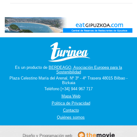
Es un producto de
BERDEAGO, Asociación Europea para la
Sostenibilidad
Plaza Celestino María del Arenal, Nº 3º - 4º Trasera 48015 Bilbao -
Bizkaia
Teléfono [+34] 944 967 717
Mapa Web
Politica de Privacidad
Contacto
Quiénes somos
Diseño y Programación web