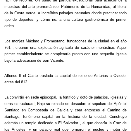
fácil de recorrer. Un punto de partida excepcional para acercarnos a
muestras del arte prerrománico, Patrimonio de
la Humanidad
, al litoral
de
la Costa Verde
, a increíbles paisajes naturales donde practicar todo
tipo de deportes, y cómo no, a una cultura gastronómica de primer
orden.
Los monjes Máximo y Fromestano, fundadones de la ciudad en el año
761 , crearon una explotación agrícola de carácter monástico. Aquel
primer establecimiento se completaría pronto con una pequeña iglesia
bajo la advocación de San Vicente.
Alfonso II el Casto trasladó la capital de reino de Asturias a Oviedo,
antes del 812
La convirtió en sede episcopal, la fortificó y dotó de palacios, iglesias y
otras estructuras.
[
Bajo su reinado se descubre el sepulcro del Apóstol
Santiago en Compostela de Galicia y crea entonces el Camino de
Santiago, fenómeno capital en la historia de la ciudad. Construye
además un templo dedicado a El Salvador , al que donaría
la Cruz
de
los Ángeles, y un palacio real que formaron el núcleo y motor de