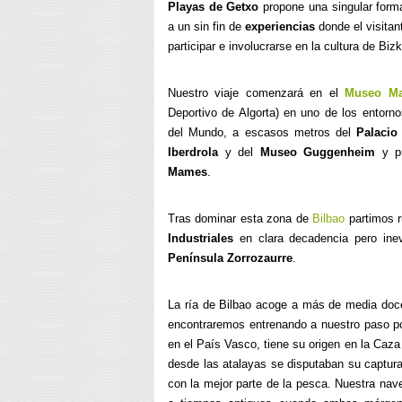
Playas de Getxo
propone una singular forma
a un sin fin de
experiencias
donde el visitan
participar e involucrarse en la cultura de Bizk
Nuestro viaje comenzará en el
Museo Ma
Deportivo de Algorta) en uno de los entor
del Mundo, a escasos metros del
Palacio
Iberdrola
y del
Museo Guggenheim
y pr
Mames
.
Tras dominar esta zona de
Bilbao
partimos 
Industriales
en clara decadencia pero ine
Península Zorrozaurre
.
La ría de Bilbao acoge a más de media do
encontraremos entrenando a nuestro paso p
en el País Vasco, tiene su origen en la Caza
desde las atalayas se disputaban su captur
con la mejor parte de la pesca. Nuestra nav