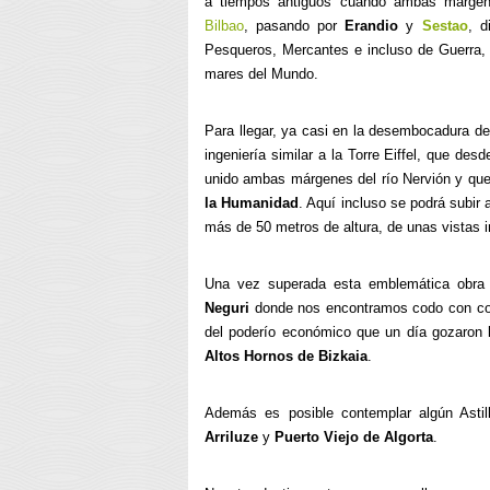
a tiempos antiguos cuando ambas márgen
Bilbao
, pasando por
Erandio
y
Sestao
, d
Pesqueros, Mercantes e incluso de Guerra,
mares del Mundo.
Para llegar, ya casi en la desembocadura de 
ingeniería similar a la Torre Eiffel, que d
unido ambas márgenes del río Nervión y qu
la Humanidad
. Aquí incluso se podrá subir
más de 50 metros de altura, de unas vistas 
Una vez superada esta emblemática obra
Neguri
donde nos encontramos codo con codo
del poderío económico que un día gozaron l
Altos Hornos de Bizkaia
.
Además es posible contemplar algún Asti
Arriluze
y
Puerto Viejo de Algorta
.