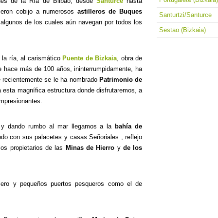
es de la Ría de Bilbao, desde
Santurce
hasta
ieron cobijo a numerosos
astilleros de Buques
Santurtzi/Santurce
 algunos de los cuales aún navegan por todos los
Sestao (Bizkaia)
la ría, al carismático
Puente de Bizkaia
, obra de
esde hace más de 100 años, ininterrumpidamente, ha
e recientemente se le ha nombrado
Patrimonio de
 a esta magnífica estructura donde disfrutaremos, a
impresionantes.
 y dando rumbo al mar llegamos a la
bahía de
 con sus palacetes y casas Señoriales , reflejo
os propietarios de las
Minas de Hierro
y
de los
llero y pequeños puertos pesqueros como el de