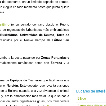
 de acercarse, en un limitado espacio de tiempo,
te elegirá en todo momento hasta qué punto quiere
aia.
rítimo
(o en sentido contrario desde el Puerto
nos de regeneración Urbanística más emblemáticos
 Euskalduna
,
Universidad de Deusto
,
Torre de
esididos por el Nuevo
Campo de Fútbol San
rumbo a la costa pasando por
Zonas Portuarias e
vitablemente románticas como son
Zorroza
y la
cena de
Equipos de Traineras
que fácilmente nos
or el
Nervión
. Este deporte, que levanta pasiones
 de la Ballena cuando, una vez divisaban al animal
Lugares de Interé
a y, era la embarcación más veloz la que se hacía
Bilbao
egación, entre gigantescas grúas, nos transportará
Portugalete (Bizkaia