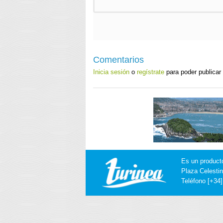
Comentarios
Inicia sesión
o
regístrate
para poder publicar
Es un product
Plaza Celestin
Teléfono [+34