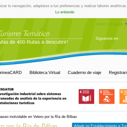
mizar tu navegación, adaptarse a tus preferencias y realizar labores analític
Lo entiendo
Select Language
Turismo Temático
Síguenos en:
Más de 400 Rutas a descubrir!
urineaCARD
Biblioteca Virtual
Cuaderno de viaje
Registrar
aseo inolvidable en Velero por la Ría de Bilbao
ro por la Ría de Bilbao
Añadir mi Establecimiento a Tur