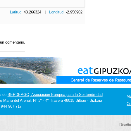
Latitud:
43.266324 |
Longitud:
-2.950902
 un comentario.
o de
BERDEAGO, Asociación Europea para la Sostenibilidad
M
o María del Arenal, Nº 3º - 4º Trasera 48015 Bilbao - Bizkaia
Co
] 944 967 717
Diseño