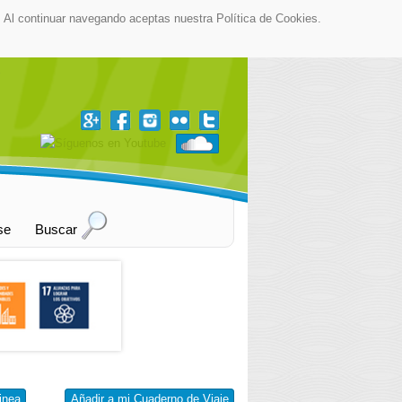
as. Al continuar navegando aceptas nuestra Política de Cookies.
▼
se
Buscar
inea
Añadir a mi Cuaderno de Viaje