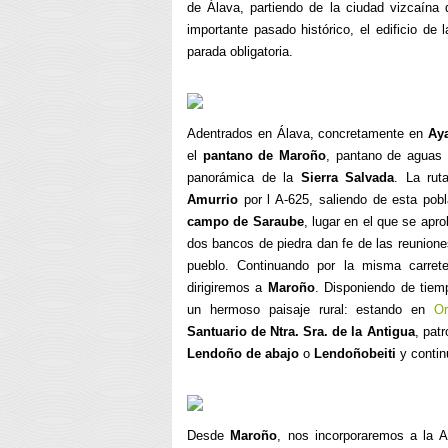
de Álava, partiendo de la ciudad vizcaína
importante pasado histórico, el edificio d
parada obligatoria.
Adentrados en Álava, concretamente en
Ay
el
pantano de Maroño
, pantano de aguas
panorámica de la
Sierra Salvada
. La rut
Amurrio
por l A-625, saliendo de esta pobl
campo de Saraube
, lugar en el que se apr
dos bancos de piedra dan fe de las reuniones
pueblo. Continuando por la misma carret
dirigiremos a
Maroño
. Disponiendo de tiemp
un hermoso paisaje rural: estando en
O
Santuario de Ntra. Sra. de la Antigua
, pat
Lendoño de abajo
o
Lendoñobeiti
y conti
Desde
Maroño
, nos incorporaremos a la 