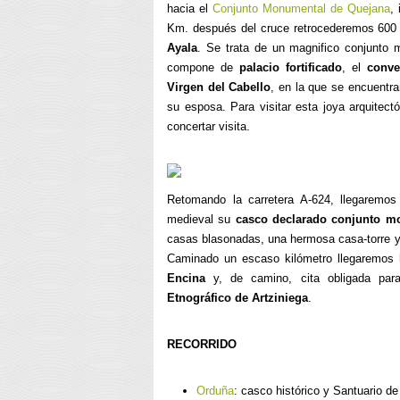
hacia el
Conjunto Monumental de Quejana
,
Km. después del cruce retrocederemos 600 a
Ayala
. Se trata de un magnifico conjunto
compone de
palacio fortificado
, el
conve
Virgen del Cabello
, en la que se encuentr
su esposa. Para visitar esta joya arquitec
concertar visita.
Retomando la carretera A-624, llegaremo
medieval su
casco declarado conjunto m
casas blasonadas, una hermosa casa-torre 
Caminado un escaso kilómetro llegaremos
Encina
y, de camino, cita obligada par
Etnográfico de Artziniega
.
RECORRIDO
Orduña
: casco histórico y Santuario de 