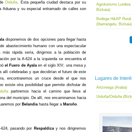
 de
Orduña
. Esta pequeña ciudad destaca por su
Agroturismo Lurdeia
e la Aduana y su especial entramado de calles son
Bizkaia)
Bodega H&AP Rural 
(Ibarrangelu, Bizkaia
ala
disponemos de dos opciones para llegar hasta
 de abastecimiento humano con una espectacular
a más rápida sería, dirigirnos a la población de
ación por la A-624 a la izquierda se encuentra el
obó
el Fuero de Ayala
en el siglo XIV; una mesa y
 allí celebradas y que decidirían el futuro de este
Lugares de Interé
era, encontraremos un cruce desde el que nos
o existe otra posibilidad que permite disfrutar de
Artziniega (Araba)
rduña
partiremos hacia el camino que lleva al
Urduña/Orduña (Bizk
rona del municipio. De allí, nos encaminamos hacia
nuaremos por
Belandia
hasta llegar a
Maroño
.
A-624, pasando por
Respaldiza
y nos dirigiremos