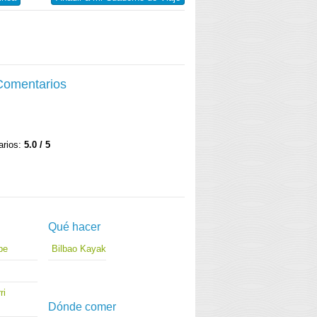
 Comentarios
arios:
5.0 / 5
Qué hacer
pe
Bilbao Kayak
ri
Dónde comer