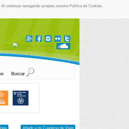
as. Al continuar navegando aceptas nuestra Política de Cookies.
▼
se
Buscar
inea
Añadir a mi Cuaderno de Viaje