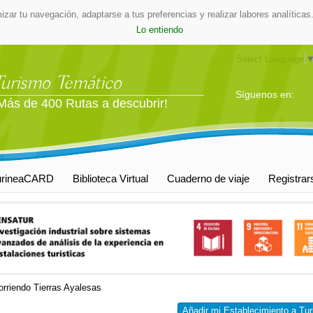
mizar tu navegación, adaptarse a tus preferencias y realizar labores analític
Lo entiendo
Select Language
Turismo Temático
Síguenos en:
Más de 400 Rutas a descubrir!
urineaCARD
Biblioteca Virtual
Cuaderno de viaje
Registrar
rriendo Tierras Ayalesas
Añadir mi Establecimiento a Tur