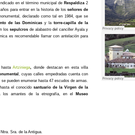
 indicado en el término municipal de
Respaldiza
2
ños para entrar en la historia de los
señores de
 monumental, declarado como tal en 1984, que se
nto de las Dominicas
y la
torre-capilla de la
an los
sepulcros
de alabastro del canciller Ayala y
tónica es recomendable llamar con antelación para
s hasta
Artziniega
,
donde destacan en esta villa
onumental
, cuyas calles empedradas cuenta con
y se pueden enumerar hasta 47 escudos de armas.
 hasta el conocido
santuario de la Virgen de la
a los amantes de la etnografía, en el
Museo
Ntra. Sra. de la Antigua.