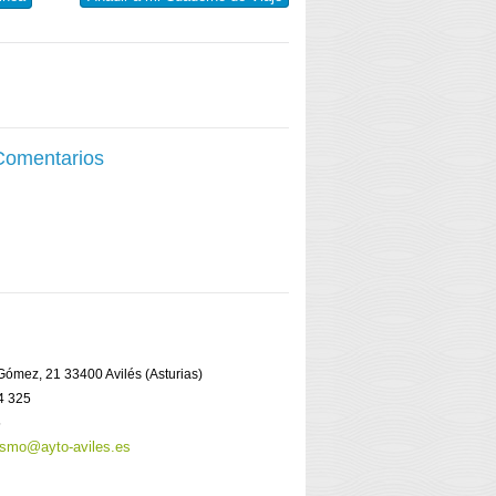
 Comentarios
 Gómez, 21 33400 Avilés (Asturias)
4 325
5
rismo@ayto-aviles.es