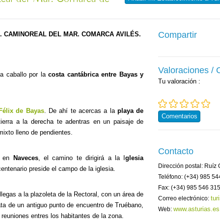
Compartir
. CAMINOREAL DEL MAR. COMARCA AVILÉS.
Valoraciones /
 a caballo por la
costa cantábrica entre Bayas y
Tu valoración
:
Félix de Bayas
. De ahí te acercas a la
playa de
Comentarios
erra a la derecha te adentras en un paisaje de
ixto lleno de pendientes.
Contacto
o en
Naveces
, el camino te dirigirá a la I
glesia
Dirección postal: Ruíz
centenario preside el campo de la iglesia.
Teléfono: (+34) 985 54
Fax: (+34) 985 546 31
legas a la plazoleta de la Rectoral, con un área de
tu
Correo electrónico:
ta de un antiguo punto de encuentro de Truébano,
www.asturias.es
Web:
 reuniones entres los habitantes de la zona.