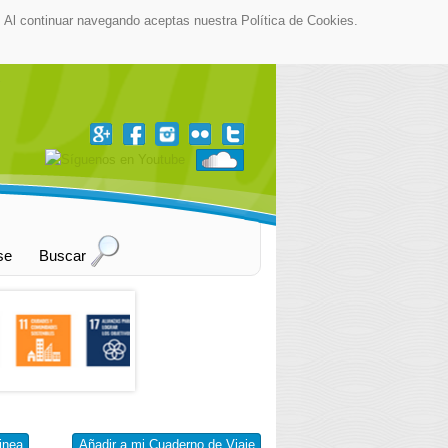
as. Al continuar navegando aceptas nuestra Política de Cookies.
▼
se
Buscar
inea
Añadir a mi Cuaderno de Viaje