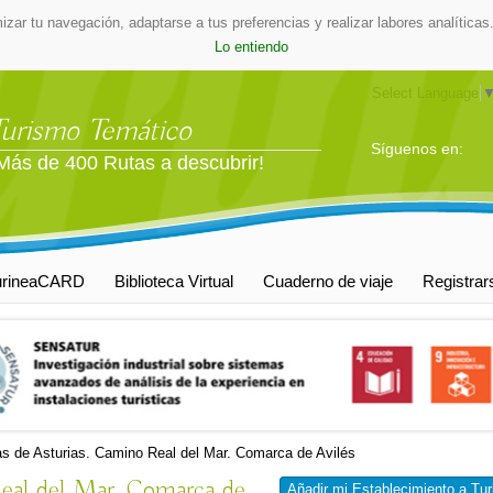
mizar tu navegación, adaptarse a tus preferencias y realizar labores analític
Lo entiendo
Select Language
Turismo Temático
Síguenos en:
Más de 400 Rutas a descubrir!
urineaCARD
Biblioteca Virtual
Cuaderno de viaje
Registrar
s de Asturias. Camino Real del Mar. Comarca de Avilés
Real del Mar. Comarca de
Añadir mi Establecimiento a Tur