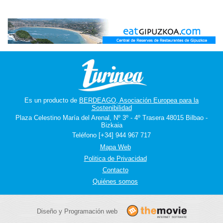
Es un producto de
BERDEAGO, Asociación Europea para la
Sostenibilidad
Plaza Celestino María del Arenal, Nº 3º - 4º Trasera 48015 Bilbao -
Bizkaia
Teléfono [+34] 944 967 717
Mapa Web
Politica de Privacidad
Contacto
Quiénes somos
Diseño y Programación web