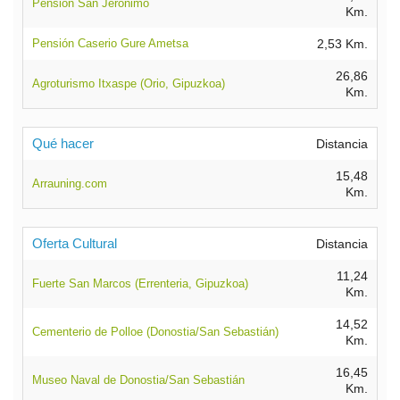
Pensión San Jerónimo
Km.
Pensión Caserio Gure Ametsa
2,53 Km.
26,86
Agroturismo Itxaspe (Orio, Gipuzkoa)
Km.
Qué hacer
Distancia
15,48
Arrauning.com
Km.
Oferta Cultural
Distancia
11,24
Fuerte San Marcos (Errenteria, Gipuzkoa)
Km.
14,52
Cementerio de Polloe (Donostia/San Sebastián)
Km.
16,45
Museo Naval de Donostia/San Sebastián
Km.