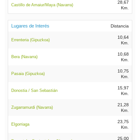
28,67
Castillo de Amaiur/Maya (Navarra)
Km.
Lugares de Interés
Distancia
10,64
Errenteria (Gipuzkoa)
Km.
10,68
Bera (Navarra)
Km.
10,75
Pasaia (Gipuzkoa)
Km.
15,97
Donostia / San Sebastián
Km.
21,28
Zugarramurdi (Navarra)
Km.
23,75
Elgorriaga
Km.
25,00