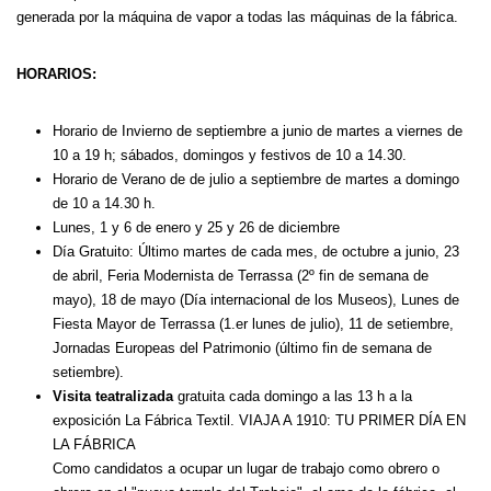
generada por la máquina de vapor a todas las máquinas de la fábrica.
HORARIOS:
Horario de Inviern
o de septiembre a junio
de martes a viernes de
10 a 19 h;
sábados, domingos y festivos de 10 a 14.30
.
Horario de Verano de de julio a septiembre
de martes a domingo
de 10 a 14.30 h
.
Lunes, 1 y 6 de enero y 25 y 26 de diciembre
Día Gratuito:
Último martes de cada mes, de octubre a junio,
23
de abril,
Feria Modernista de Terrassa (2º fin de semana de
mayo),
18 de mayo (Día internacional de los Museos),
Lunes de
Fiesta Mayor de Terrassa (1.er lunes de julio),
11 de setiembre,
Jornadas Europeas del Patrimonio (último fin de semana de
setiembre).
Visita teatralizada
gratuita cada domingo a las 13 h a la
exposición La Fábrica Textil. VIAJA A 1910: TU PRIMER DÍA EN
LA FÁBRICA
Como candidatos a ocupar un lugar de trabajo como obrero o