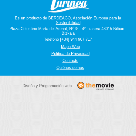
Es un producto de
BERDEAGO, Asociación Europea para la
Sostenibilidad
Plaza Celestino María del Arenal, Nº 3º - 4º Trasera 48015 Bilbao -
Bizkaia
Teléfono [+34] 944 967 717
Mapa Web
Politica de Privacidad
Contacto
Quiénes somos
Diseño y Programación web