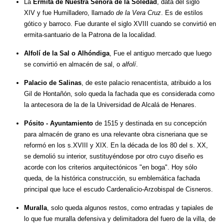
La
Ermita de Nuestra Señora de la Soledad
, data del siglo
XIV y fue Humilladero, llamado
de la Vera Cruz
. Es de estilos
gótico y barroco. Fue durante el siglo XVIII cuando se convirtió en
ermita-santuario de la Patrona de la localidad.
Alfolí de la Sal o Alhóndiga
, Fue el antiguo mercado que luego
se convirtió en almacén de sal, o
alfolí
.
Palacio de Salinas
, de este palacio renacentista, atribuido a los
Gil de Hontañón, solo queda la fachada que es considerada como
la antecesora de la de la Universidad de Alcalá de Henares.
Pósito - Ayuntamiento
de 1515 y destinada en su concepción
para almacén de grano es una relevante obra cisneriana que se
reformó en los s.XVIII y XIX. En la década de los 80 del s. XX,
se demolió su interior, sustituyéndose por otro cuyo diseño es
acorde con los criterios arquitectónicos "en boga". Hoy sólo
queda, de la histórica construcción, su emblemática fachada
principal que luce el escudo Cardenalicio-Arzobispal de Cisneros.
Muralla
, solo queda algunos restos, como entradas y tapiales de
lo que fue muralla defensiva y delimitadora del fuero de la villa, de