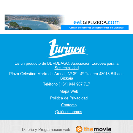
Es un producto de
BERDEAGO, Asociación Europea para la
Sostenibilidad
Plaza Celestino María del Arenal, Nº 3º - 4º Trasera 48015 Bilbao -
Bizkaia
Teléfono [+34] 944 967 717
Mapa Web
Politica de Privacidad
Contacto
Quiénes somos
Diseño y Programación web