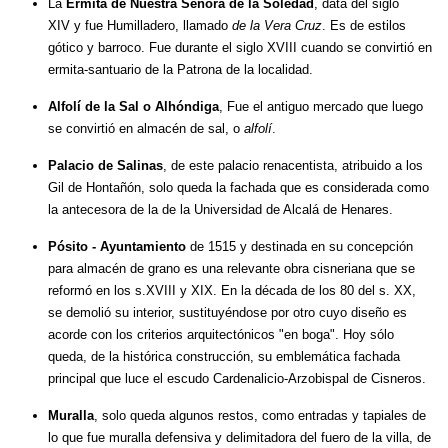
La
Ermita de Nuestra Señora de la Soledad
, data del siglo
XIV y fue Humilladero, llamado
de la Vera Cruz
. Es de estilos
gótico y barroco. Fue durante el siglo XVIII cuando se convirtió en
ermita-santuario de la Patrona de la localidad.
Alfolí de la Sal o Alhóndiga
, Fue el antiguo mercado que luego
se convirtió en almacén de sal, o
alfolí
.
Palacio de Salinas
, de este palacio renacentista, atribuido a los
Gil de Hontañón, solo queda la fachada que es considerada como
la antecesora de la de la Universidad de Alcalá de Henares.
Pósito - Ayuntamiento
de 1515 y destinada en su concepción
para almacén de grano es una relevante obra cisneriana que se
reformó en los s.XVIII y XIX. En la década de los 80 del s. XX,
se demolió su interior, sustituyéndose por otro cuyo diseño es
acorde con los criterios arquitectónicos "en boga". Hoy sólo
queda, de la histórica construcción, su emblemática fachada
principal que luce el escudo Cardenalicio-Arzobispal de Cisneros.
Muralla
, solo queda algunos restos, como entradas y tapiales de
lo que fue muralla defensiva y delimitadora del fuero de la villa, de