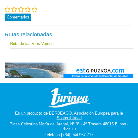
Comentarios
Rutas relacionadas
Ruta de las Vías Verdes
Es un producto de
BERDEAGO, Asociación Europea para la
Sostenibilidad
Plaza Celestino María del Arenal, Nº 3º - 4º Trasera 48015 Bilbao -
Bizkaia
Teléfono [+34] 944 967 717