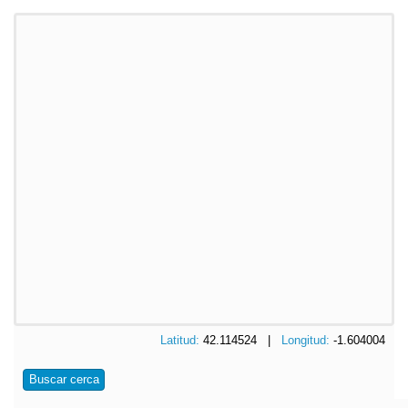
Latitud:
42.114524 |
Longitud:
-1.604004
Buscar cerca