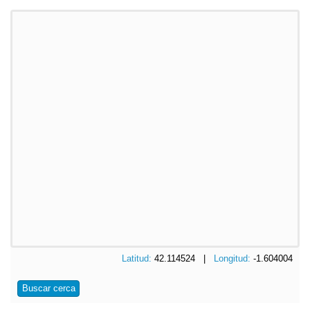
Latitud:
42.114524 |
Longitud:
-1.604004
Buscar cerca