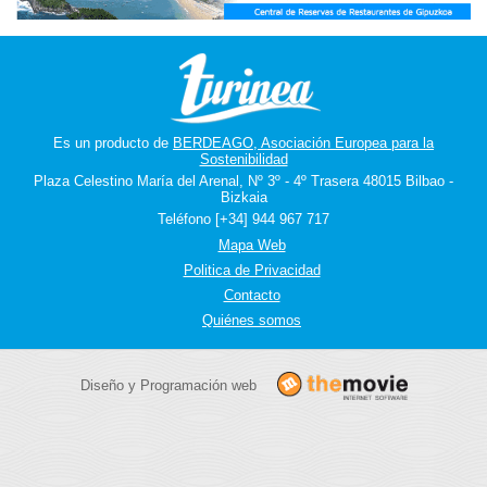
Es un producto de
BERDEAGO, Asociación Europea para la
Sostenibilidad
Plaza Celestino María del Arenal, Nº 3º - 4º Trasera 48015 Bilbao -
Bizkaia
Teléfono [+34] 944 967 717
Mapa Web
Politica de Privacidad
Contacto
Quiénes somos
Diseño y Programación web