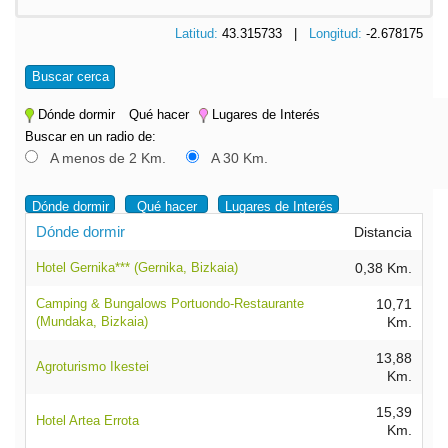
Latitud:
43.315733 |
Longitud:
-2.678175
Buscar cerca
Dónde dormir
Qué hacer
Lugares de Interés
Buscar en un radio de:
A menos de 2 Km.
A 30 Km.
Dónde dormir
Qué hacer
Lugares de Interés
Dónde dormir
Distancia
Hotel Gernika*** (Gernika, Bizkaia)
0,38 Km.
Camping & Bungalows Portuondo-Restaurante
10,71
(Mundaka, Bizkaia)
Km.
13,88
Agroturismo Ikestei
Km.
15,39
Hotel Artea Errota
Km.