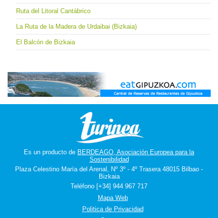
Ruta del Litoral Cantábrico
La Ruta de la Madera de Urdaibai (Bizkaia)
El Balcón de Bizkaia
Es un producto de
BERDEAGO, Asociación Europea para la
Sostenibilidad
Plaza Celestino María del Arenal, Nº 3º - 4º Trasera 48015 Bilbao -
Bizkaia
Teléfono [+34] 944 967 717
Mapa Web
Politica de Privacidad