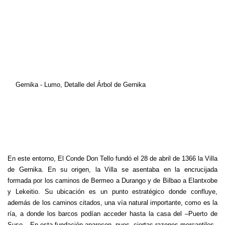
Gernika - Lumo, Detalle del Árbol de Gernika
En este entorno, El Conde Don Tello fundó el 28 de abril de 1366 la Villa
de Gernika. En su origen, la Villa se asentaba en la encrucijada
formada por los caminos de Bermeo a Durango y de Bilbao a Elantxobe
y Lekeitio. Su ubicación es un punto estratégico donde confluye,
además de los caminos citados, una vía natural importante, como es la
ría, a donde los barcos podían acceder hasta la casa del –Puerto de
Suso–. En esta fundación aparecen, pues, ciertas razones mercantiles.