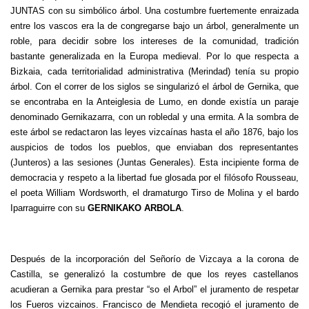
JUNTAS con su simbólico árbol. Una costumbre fuertemente enraizada
entre los vascos era la de congregarse bajo un árbol, generalmente un
roble, para decidir sobre los intereses de la comunidad, tradición
bastante generalizada en la Europa medieval. Por lo que respecta a
Bizkaia, cada territorialidad administrativa (Merindad) tenía su propio
árbol. Con el correr de los siglos se singularizó el árbol de Gernika, que
se encontraba en la Anteiglesia de Lumo, en donde existía un paraje
denominado Gernikazarra, con un robledal y una ermita. A la sombra de
este árbol se redactaron las leyes vizcaínas hasta el año 1876, bajo los
auspicios de todos los pueblos, que enviaban dos representantes
(Junteros) a las sesiones (Juntas Generales). Esta incipiente forma de
democracia y respeto a la libertad fue glosada por el filósofo Rousseau,
el poeta William Wordsworth, el dramaturgo Tirso de Molina y el bardo
Iparraguirre con su
GERNIKAKO ARBOLA
.
Después de la incorporación del Señorío de Vizcaya a la corona de
Castilla, se generalizó la costumbre de que los reyes castellanos
acudieran a Gernika para prestar “so el Arbol” el juramento de respetar
los Fueros vizcainos. Francisco de Mendieta recogió el juramento de