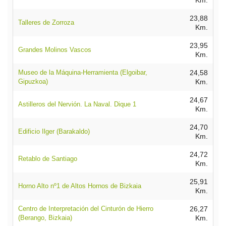
Km.
23,88
Talleres de Zorroza
Km.
23,95
Grandes Molinos Vascos
Km.
Museo de la Máquina-Herramienta (Elgoibar,
24,58
Gipuzkoa)
Km.
24,67
Astilleros del Nervión. La Naval. Dique 1
Km.
24,70
Edificio Ilger (Barakaldo)
Km.
24,72
Retablo de Santiago
Km.
25,91
Horno Alto nº1 de Altos Hornos de Bizkaia
Km.
Centro de Interpretación del Cinturón de Hierro
26,27
(Berango, Bizkaia)
Km.