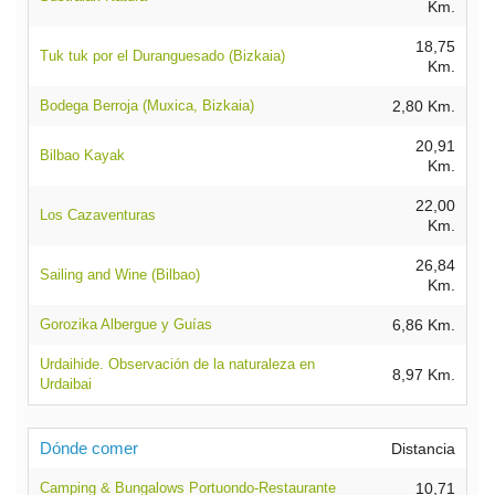
Km.
18,75
Tuk tuk por el Duranguesado (Bizkaia)
Km.
Bodega Berroja (Muxica, Bizkaia)
2,80 Km.
20,91
Bilbao Kayak
Km.
22,00
Los Cazaventuras
Km.
26,84
Sailing and Wine (Bilbao)
Km.
Gorozika Albergue y Guías
6,86 Km.
Urdaihide. Observación de la naturaleza en
8,97 Km.
Urdaibai
Dónde comer
Distancia
Camping & Bungalows Portuondo-Restaurante
10,71