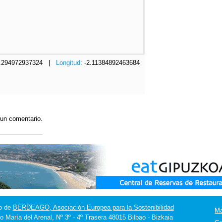
.294972937324 |
Longitud:
-2.11384892463684
 un comentario.
o de
BERDEAGO, Asociación Europea para la Sostenibilidad
M
o María del Arenal, Nº 3º - 4º Trasera 48015 Bilbao - Bizkaia