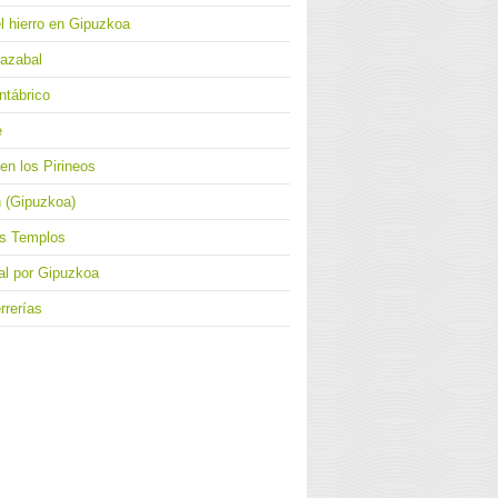
el hierro en Gipuzkoa
iazabal
ntábrico
e
 en los Pirineos
h (Gipuzkoa)
es Templos
ial por Gipuzkoa
rrerías