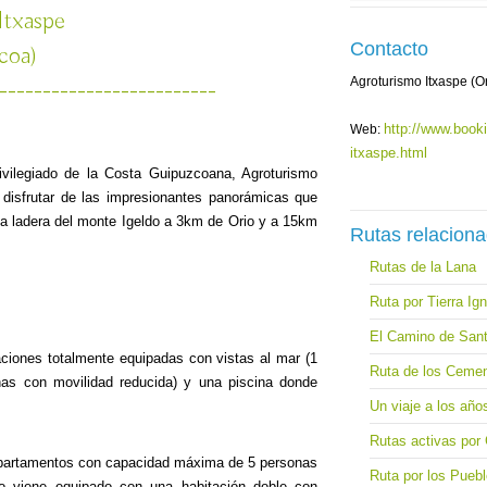
Itxaspe
Contacto
coa)
Agroturismo Itxaspe (O
-------------------------
http://www.book
Web:
itxaspe.html
vilegiado de la Costa Guipuzcoana, Agroturismo
 disfrutar de las impresionantes panorámicas que
la ladera del monte Igeldo a 3km de Orio y a 15km
Rutas relacion
Rutas de la Lana
Ruta por Tierra Ig
El Camino de Sant
nes totalmente equipadas con vistas al mar (1
Ruta de los Cemen
as con movilidad reducida) y una piscina donde
Un viaje a los año
Rutas activas por
tamentos con capacidad máxima de 5 personas
Ruta por los Pueb
o viene equipado con una habitación doble con