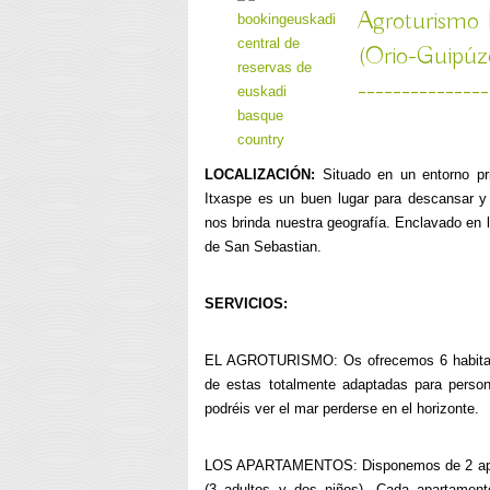
Agroturismo 
(Orio-Guipúz
---------------
LOCALIZACIÓN:
Situado en un entorno pri
Itxaspe es un buen lugar para descansar y
nos brinda nuestra geografía. Enclavado en 
de San Sebastian.
SERVICIOS:
EL AGROTURISMO: Os ofrecemos 6 habitacio
de estas totalmente adaptadas para person
podréis ver el mar perderse en el horizonte.
LOS APARTAMENTOS: Disponemos de 2 apar
(3 adultos y dos niños). Cada apartament