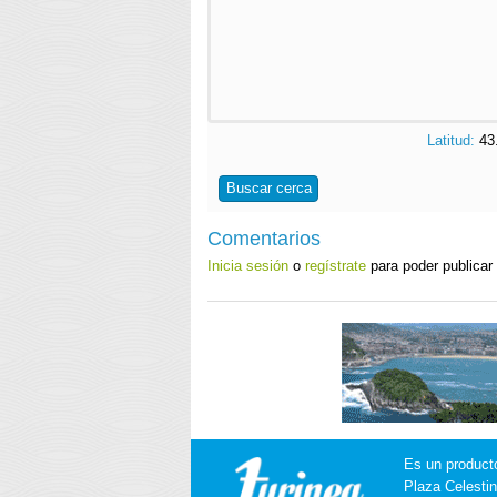
Latitud:
43
Buscar cerca
Comentarios
Inicia sesión
o
regístrate
para poder publicar
Es un product
Plaza Celestin