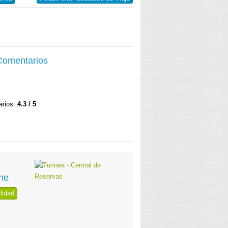
 Comentarios
arios:
4.3 / 5
ne
lidad