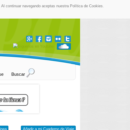
as. Al continuar navegando aceptas nuestra Política de Cookies.
▼
se
Buscar
inea
Añadir a mi Cuaderno de Viaje