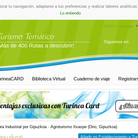
mizar tu navegación, adaptarse a tus preferencias y realizar labores analític
Lo entiendo
Select Language
Turismo Temático
Síguenos en:
Más de 400 Rutas a descubrir!
urineaCARD
Biblioteca Virtual
Cuaderno de viaje
Registrar
ura Industrial por Gipuzkoa
Agroturismo Itxaspe (Orio, Gipuzkoa)
»
Gipuzkoa)
Añadir mi Establecimiento a Tur