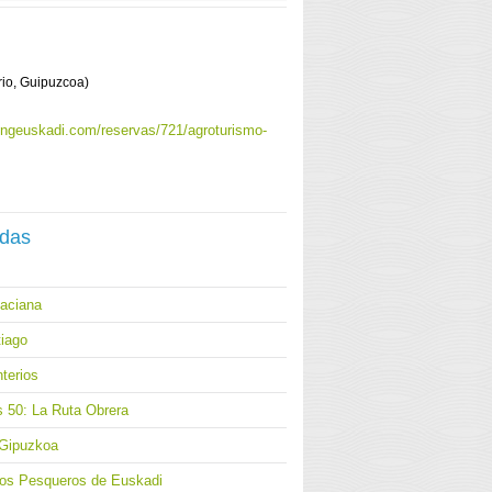
rio, Guipuzcoa)
ingeuskadi.com/reservas/721/agroturismo-
adas
naciana
iago
terios
s 50: La Ruta Obrera
 Gipuzkoa
los Pesqueros de Euskadi