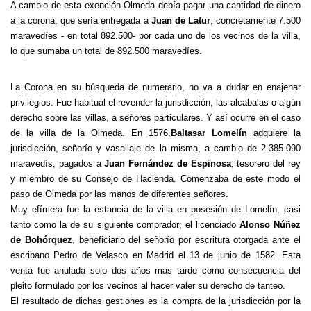
A cambio de esta exención Olmeda debía pagar una cantidad de dinero
a la corona, que sería entregada a
Juan de Latur
; concretamente 7.500
maravedíes - en total 892.500- por cada uno de los vecinos de la villa,
lo que sumaba un total de 892.500 maravedíes.
La Corona en su búsqueda de numerario, no va a dudar en enajenar
privilegios. Fue habitual el revender la jurisdicción, las alcabalas o algún
derecho sobre las villas, a señores particulares. Y así ocurre en el caso
de la villa de la Olmeda. En 1576,
Baltasar Lomelín
adquiere la
jurisdicción, señorío y vasallaje de la misma, a cambio de 2.385.090
maravedís, pagados a
Juan Fernández de Espinosa
, tesorero del rey
y miembro de su Consejo de Hacienda. Comenzaba de este modo el
paso de Olmeda por las manos de diferentes señores.
Muy efímera fue la estancia de la villa en posesión de Lomelín, casi
tanto como la de su siguiente comprador; el licenciado
Alonso Núñez
de Bohórquez
, beneficiario del señorío por escritura otorgada ante el
escribano Pedro de Velasco en Madrid el 13 de junio de 1582. Esta
venta fue anulada solo dos años más tarde como consecuencia del
pleito formulado por los vecinos al hacer valer su derecho de tanteo.
El resultado de dichas gestiones es la compra de la jurisdicción por la