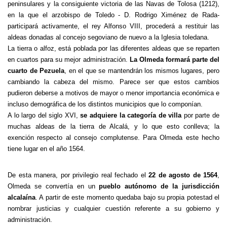
peninsulares y la consiguiente victoria de las Navas de Tolosa (1212),
en la que el arzobispo de Toledo - D. Rodrigo Ximénez de Rada-
participará activamente, el rey Alfonso VIII, procederá a restituir las
aldeas donadas al concejo segoviano de nuevo a la Iglesia toledana.
La tierra o alfoz, está poblada por las diferentes aldeas que se reparten
en cuartos para su mejor administración.
La Olmeda formará parte del
cuarto de Pezuela
, en el que se mantendrán los mismos lugares, pero
cambiando la cabeza del mismo. Parece ser que estos cambios
pudieron deberse a motivos de mayor o menor importancia económica e
incluso demográfica de los distintos municipios que lo componían.
A lo largo del siglo XVI,
se adquiere la categoría de villa
por parte de
muchas aldeas de la tierra de Alcalá, y lo que esto conlleva; la
exención respecto al consejo complutense. Para Olmeda este hecho
tiene lugar en el año 1564.
De esta manera, por privilegio real fechado el
22 de agosto de 1564
,
Olmeda se convertía en un
pueblo autónomo de la jurisdicción
alcalaína
. A partir de este momento quedaba bajo su propia potestad el
nombrar justicias y cualquier cuestión referente a su gobierno y
administración.