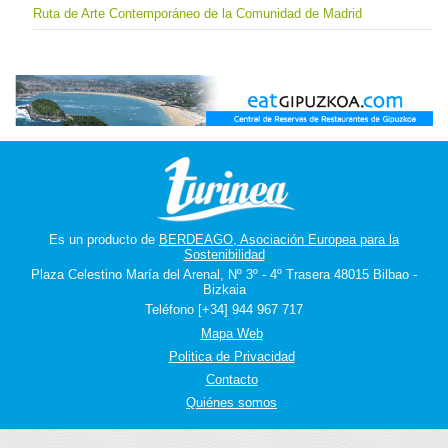
Ruta de Arte Contemporáneo de la Comunidad de Madrid
Es un producto de
BERDEAGO, Asociación Europea para la
Sostenibilidad
Plaza Celestino María del Arenal, Nº 3º - 4º Trasera 48015 Bilbao -
Bizkaia
Teléfono [+34] 944 967 717
Mapa Web
Politica de Privacidad
Contacto
Quiénes somos