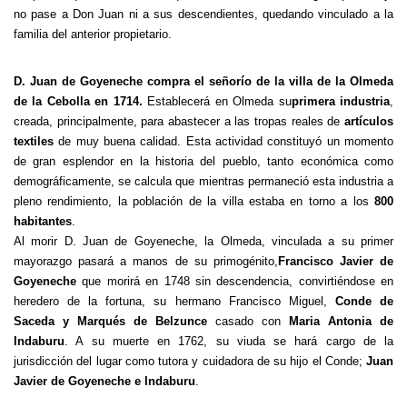
no pase a Don Juan ni a sus descendientes, quedando vinculado a la
familia del anterior propietario.
D. Juan de Goyeneche compra el señorío de la villa de la Olmeda
de la Cebolla en 1714.
Establecerá en Olmeda su
primera industria
,
creada, principalmente, para abastecer a las tropas reales de
artículos
textiles
de muy buena calidad. Esta actividad constituyó un momento
de gran esplendor en la historia del pueblo, tanto económica como
demográficamente, se calcula que mientras permaneció esta industria a
pleno rendimiento, la población de la villa estaba en torno a los
800
habitantes
.
Al morir D. Juan de Goyeneche, la Olmeda, vinculada a su primer
mayorazgo pasará a manos de su primogénito,
Francisco Javier de
Goyeneche
que morirá en 1748 sin descendencia, convirtiéndose en
heredero de la fortuna, su hermano Francisco Miguel,
Conde de
Saceda y Marqués de Belzunce
casado con
Maria Antonia de
Indaburu
. A su muerte en 1762, su viuda se hará cargo de la
jurisdicción del lugar como tutora y cuidadora de su hijo el Conde;
Juan
Javier de Goyeneche e Indaburu
.