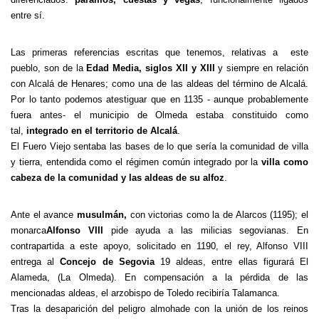
entre sí.
Las primeras referencias escritas que tenemos, relativas a este
pueblo, son de la
Edad Media, siglos XII y XIII
y siempre en relación
con Alcalá de Henares; como una de las aldeas del término de Alcalá.
Por lo tanto podemos atestiguar que en 1135 - aunque probablemente
fuera antes- el municipio de Olmeda estaba constituido como
tal,
integrado en el territorio de Alcalá
.
El Fuero Viejo sentaba las bases de lo que sería la comunidad de villa
y tierra, entendida como el régimen común integrado por la
villa como
cabeza de la comunidad y las aldeas de su alfoz
.
Ante el avance
musulmán,
con victorias como la de Alarcos (1195); el
monarca
Alfonso VIII
pide ayuda a las milicias segovianas. En
contrapartida a este apoyo, solicitado en 1190, el rey, Alfonso VIII
entrega al
Concejo de Segovia
19 aldeas, entre ellas figurará El
Alameda, (La Olmeda). En compensación a la pérdida de las
mencionadas aldeas, el arzobispo de Toledo recibiría Talamanca.
Tras la desaparición del peligro almohade con la unión de los reinos