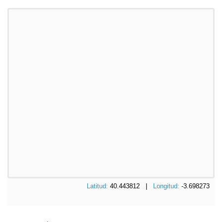
Latitud:
40.443812 |
Longitud:
-3.698273