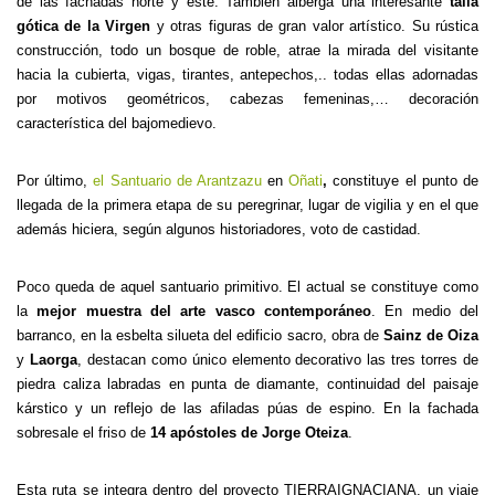
de las fachadas norte y este. También alberga una interesante
talla
gótica de la Virgen
y otras figuras de gran valor artístico. Su rústica
construcción, todo un bosque de roble, atrae la mirada del visitante
hacia la cubierta, vigas, tirantes, antepechos,.. todas ellas adornadas
por motivos geométricos, cabezas femeninas,… decoración
característica del bajomedievo.
Por último,
el Santuario de Arantzazu
en
Oñati
,
constituye el punto de
llegada de la primera etapa de su peregrinar, lugar de vigilia y en el que
además hiciera, según algunos historiadores, voto de castidad.
Poco queda de aquel santuario primitivo. El actual se constituye como
la
mejor muestra del arte vasco contemporáneo
. En medio del
barranco, en la esbelta silueta del edificio sacro, obra de
Sainz de Oiza
y
Laorga
, destacan como único elemento decorativo las tres torres de
piedra caliza labradas en punta de diamante, continuidad del paisaje
kárstico y un reflejo de las afiladas púas de espino. En la fachada
sobresale el friso de
14 apóstoles de Jorge Oteiza
.
Esta ruta se integra dentro del proyecto TIERRAIGNACIANA, un viaje