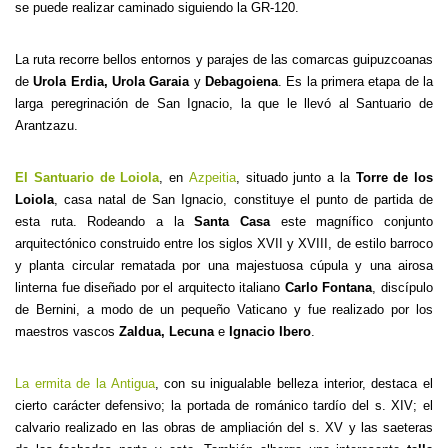
se puede realizar caminado siguiendo la GR-120.
La ruta recorre bellos entornos y parajes de las comarcas guipuzcoanas
de
Urola Erdia, Urola Garaia
y
Debagoiena
. Es la primera etapa de la
larga peregrinación de San Ignacio, la que le llevó al Santuario de
Arantzazu.
El Santuario de Loiola
, en
Azpeitia
, situado junto a la
Torre de los
Loiola
, casa natal de San Ignacio, constituye el punto de partida de
esta ruta. Rodeando a la
Santa Casa
este magnífico conjunto
arquitectónico construido entre los siglos XVII y XVIII, de estilo barroco
y planta circular rematada por una majestuosa cúpula y una airosa
linterna fue diseñado por el arquitecto italiano
Carlo Fontana
, discípulo
de Bernini, a modo de un pequeño Vaticano y fue realizado por los
maestros vascos
Zaldua, Lecuna
e
Ignacio Ibero
.
La ermita de la Antigua
, con su inigualable belleza interior, destaca el
cierto carácter defensivo; la portada de románico tardío del s. XIV; el
calvario realizado en las obras de ampliación del s. XV y las saeteras