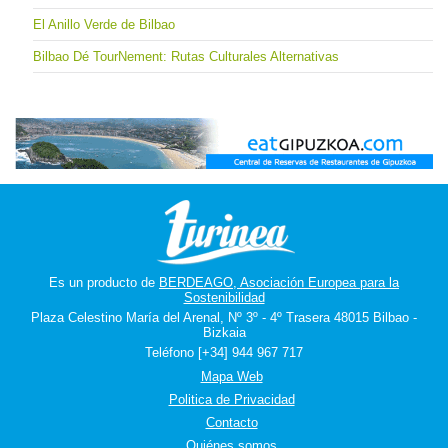
El Anillo Verde de Bilbao
Bilbao Dé TourNement: Rutas Culturales Alternativas
Es un producto de
BERDEAGO, Asociación Europea para la
Sostenibilidad
Plaza Celestino María del Arenal, Nº 3º - 4º Trasera 48015 Bilbao -
Bizkaia
Teléfono [+34] 944 967 717
Mapa Web
Politica de Privacidad
Contacto
Quiénes somos