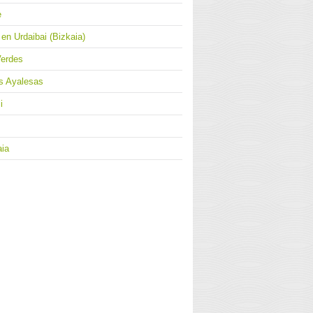
e
en Urdaibai (Bizkaia)
Verdes
as Ayalesas
i
aia