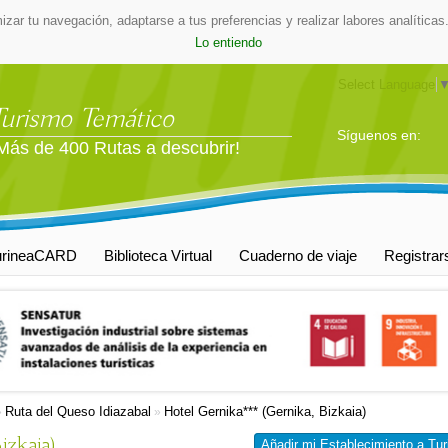
mizar tu navegación, adaptarse a tus preferencias y realizar labores analític
Lo entiendo
Select Language
Turismo Temático
Síguenos en:
Más de 400 Rutas a descubrir!
urineaCARD
Biblioteca Virtual
Cuaderno de viaje
Registrar
Ruta del Queso Idiazabal
Hotel Gernika*** (Gernika, Bizkaia)
»
»
izkaia)
Añadir mi Establecimiento a Tur