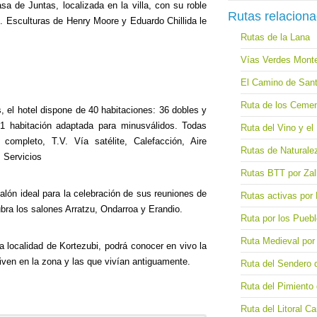
sa de Juntas, localizada en la villa, con su roble
Rutas relacion
s. Esculturas de Henry Moore y Eduardo Chillida le
Rutas de la Lana
Vías Verdes Monte
El Camino de Sant
Ruta de los Cemen
el hotel dispone de 40 habitaciones: 36 dobles y
1 habitación adaptada para minusválidos. Todas
Ruta del Vino y e
completo, T.V. Vía satélite, Calefacción, Aire
Rutas de Naturalez
. Servicios
Rutas BTT por Zall
lón ideal para la celebración de sus reuniones de
Rutas activas por 
bra los salones Arratzu, Ondarroa y Erandio.
Ruta por los Pueb
Ruta Medieval por
 localidad de Kortezubi, podrá conocer en vivo la
iven en la zona y las que vivían antiguamente.
Ruta del Sendero 
Ruta del Pimiento
Ruta del Litoral Ca