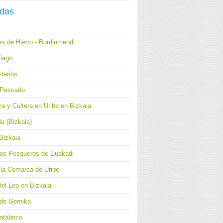
adas
s de Hierro - Burdinmendi
iago
terios
l Pescado
a y Cultura en Uribe en Bizkaia
a (Bizkaia)
Bizkaia
los Pesqueros de Euskadi
 la Comarca de Uribe
del Lea en Bizkaia
 de Gernika
ntábrico