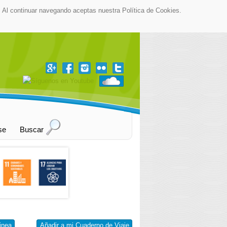
as. Al continuar navegando aceptas nuestra Política de Cookies.
▼
se
Buscar
inea
Añadir a mi Cuaderno de Viaje