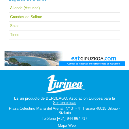
Allande (Asturias)
Grandas de Salime
Salas
Tineo
Es un producto de
BERDEAGO, Asociación Europea para la
Sostenibilidad
Plaza Celestino María del Arenal, Nº 3º - 4º Trasera 48015 Bilbao -
Bizkaia
Teléfono [+34] 944 967 717
Mapa Web