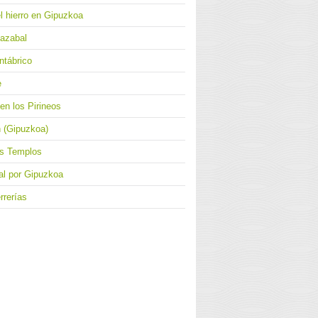
el hierro en Gipuzkoa
iazabal
ntábrico
e
 en los Pirineos
h (Gipuzkoa)
es Templos
ial por Gipuzkoa
rrerías