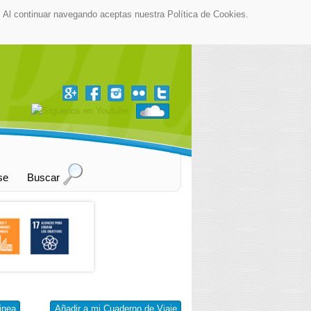
as. Al continuar navegando aceptas nuestra Política de Cookies.
▼
se
Buscar
inea
Añadir a mi Cuaderno de Viaje