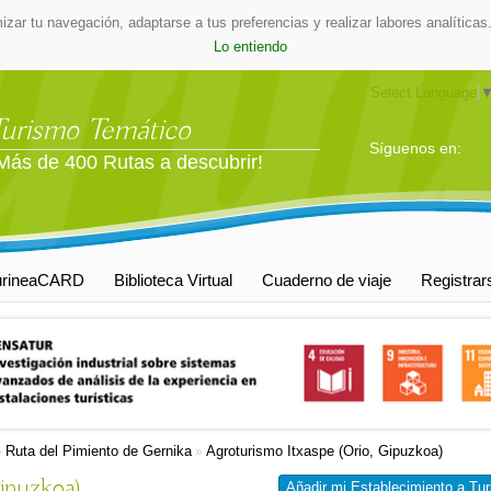
mizar tu navegación, adaptarse a tus preferencias y realizar labores analític
Lo entiendo
Select Language
Turismo Temático
Síguenos en:
Más de 400 Rutas a descubrir!
urineaCARD
Biblioteca Virtual
Cuaderno de viaje
Registrar
Ruta del Pimiento de Gernika
Agroturismo Itxaspe (Orio, Gipuzkoa)
»
»
Gipuzkoa)
Añadir mi Establecimiento a Tur