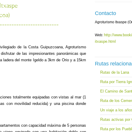
Itxaspe
Contacto
coa)
Agroturismo Itxaspe (O
-------------------------
http://www.book
Web:
itxaspe.html
vilegiado de la Costa Guipuzcoana, Agroturismo
 disfrutar de las impresionantes panorámicas que
la ladera del monte Igeldo a 3km de Orio y a 15km
Rutas relacion
Rutas de la Lana
Ruta por Tierra Ig
El Camino de Sant
nes totalmente equipadas con vistas al mar (1
Ruta de los Cemen
as con movilidad reducida) y una piscina donde
Un viaje a los año
Rutas activas por
tamentos con capacidad máxima de 5 personas
Ruta por los Pueb
o viene equipado con una habitación doble con