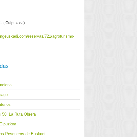
rio, Guipuzcoa)
ingeuskadi.com/reservas/721/agroturismo-
adas
naciana
iago
terios
s 50: La Ruta Obrera
 Gipuzkoa
los Pesqueros de Euskadi