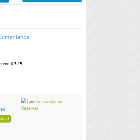
 Comentarios
arios:
4.3 / 5
ne
lidad