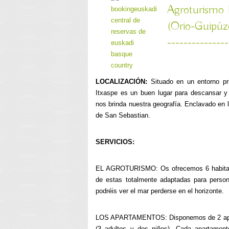
Agroturismo 
(Orio-Guipúz
---------------
LOCALIZACIÓN:
Situado en un entorno pri
Itxaspe es un buen lugar para descansar y
nos brinda nuestra geografía. Enclavado en 
de San Sebastian.
SERVICIOS:
EL AGROTURISMO: Os ofrecemos 6 habitacio
de estas totalmente adaptadas para person
podréis ver el mar perderse en el horizonte.
LOS APARTAMENTOS: Disponemos de 2 apar
(3 adultos y dos niños). Cada apartament