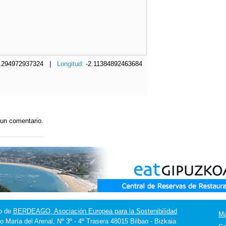
.294972937324 |
Longitud:
-2.11384892463684
 un comentario.
o de
BERDEAGO, Asociación Europea para la Sostenibilidad
M
o María del Arenal, Nº 3º - 4º Trasera 48015 Bilbao - Bizkaia