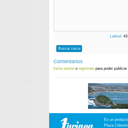
Latitud:
43
Buscar cerca
Comentarios
Inicia sesión
o
regístrate
para poder publicar
Es un product
Plaza Celestin