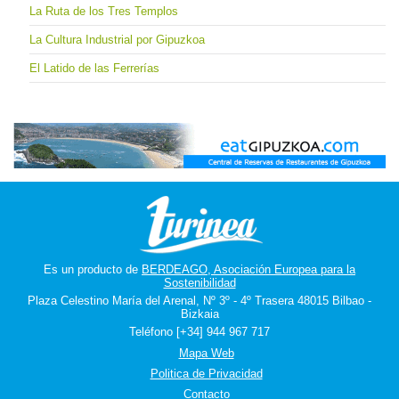
La Ruta de los Tres Templos
La Cultura Industrial por Gipuzkoa
El Latido de las Ferrerías
Es un producto de
BERDEAGO, Asociación Europea para la
Sostenibilidad
Plaza Celestino María del Arenal, Nº 3º - 4º Trasera 48015 Bilbao -
Bizkaia
Teléfono [+34] 944 967 717
Mapa Web
Politica de Privacidad
Contacto