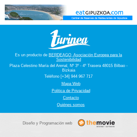
Es un producto de
BERDEAGO, Asociación Europea para la
Sostenibilidad
Plaza Celestino María del Arenal, Nº 3º - 4º Trasera 48015 Bilbao -
Bizkaia
Teléfono [+34] 944 967 717
Mapa Web
Politica de Privacidad
Contacto
Quiénes somos
Diseño y Programación web