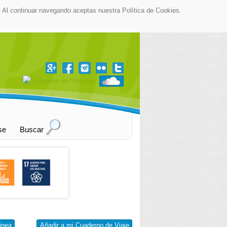
as. Al continuar navegando aceptas nuestra Política de Cookies.
▼
se
Buscar
inea
Añadir a mi Cuaderno de Viaje