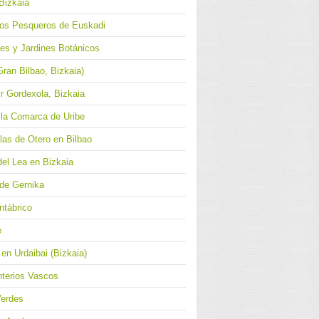
Bizkaia
los Pesqueros de Euskadi
ues y Jardines Botánicos
Gran Bilbao, Bizkaia)
r Gordexola, Bizkaia
 la Comarca de Uribe
Blas de Otero en Bilbao
del Lea en Bizkaia
 de Gernika
ntábrico
e
en Urdaibai (Bizkaia)
terios Vascos
Verdes