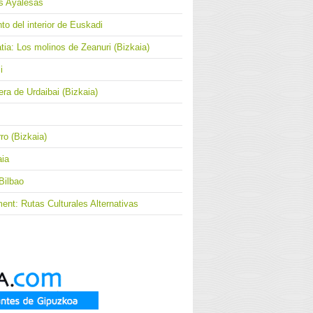
as Ayalesas
o del interior de Euskadi
atia: Los molinos de Zeanuri (Bizkaia)
i
ra de Urdaibai (Bizkaia)
ro (Bizkaia)
aia
Bilbao
nt: Rutas Culturales Alternativas