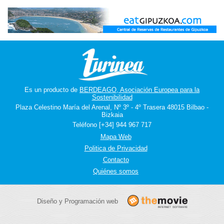
Es un producto de
BERDEAGO, Asociación Europea para la
Sostenibilidad
Plaza Celestino María del Arenal, Nº 3º - 4º Trasera 48015 Bilbao -
Bizkaia
Teléfono [+34] 944 967 717
Mapa Web
Politica de Privacidad
Contacto
Quiénes somos
Diseño y Programación web