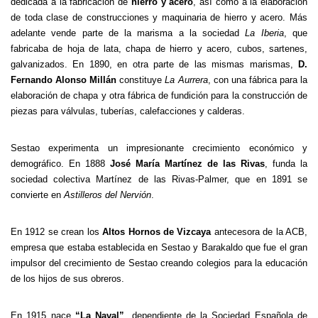
dedicada a la fabricación de
hierro y acero
, así como a la elaboración
de toda clase de construcciones y maquinaria de hierro y acero. Más
adelante vende parte de la marisma a la sociedad
La Iberia
, que
fabricaba de hoja de lata, chapa de hierro y acero, cubos, sartenes,
galvanizados. En 1890, en otra parte de las mismas marismas,
D.
Fernando Alonso Millán
constituye
La Aurrera
, con una fábrica para la
elaboración de chapa y otra fábrica de fundición para la construcción de
piezas para válvulas, tuberías, calefacciones y calderas.
Sestao experimenta un impresionante crecimiento económico y
demográfico. En 1888
José María Martínez de las Rivas
, funda la
sociedad colectiva Martínez de las Rivas-Palmer, que en 1891 se
convierte en
Astilleros del Nervión
.
En 1912 se crean los
Altos Hornos de Vizcaya
antecesora de la ACB,
empresa que estaba establecida en Sestao y Barakaldo que fue el gran
impulsor del crecimiento de Sestao creando colegios para la educación
de los hijos de sus obreros.
En 1915 nace
“La Naval”
, dependiente de la Sociedad Española de