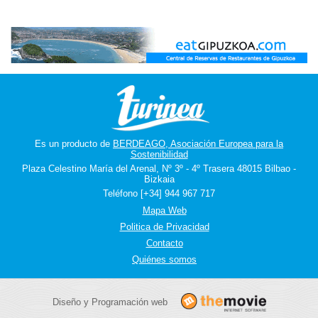
Es un producto de
BERDEAGO, Asociación Europea para la
Sostenibilidad
Plaza Celestino María del Arenal, Nº 3º - 4º Trasera 48015 Bilbao -
Bizkaia
Teléfono [+34] 944 967 717
Mapa Web
Politica de Privacidad
Contacto
Quiénes somos
Diseño y Programación web