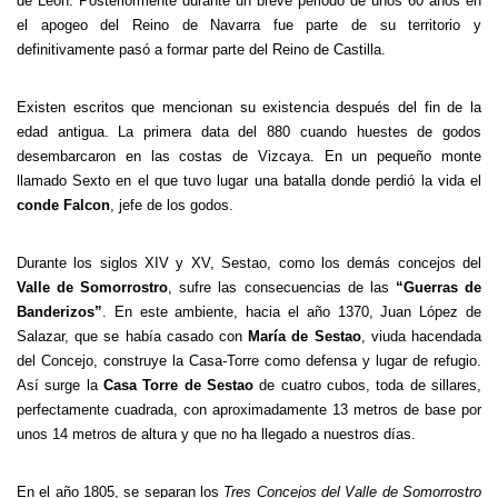
de León. Posteriormente durante un breve periodo de unos 60 años en
el apogeo del Reino de Navarra fue parte de su territorio y
definitivamente pasó a formar parte del Reino de Castilla.
Existen escritos que mencionan su existencia después del fin de la
edad antigua. La primera data del 880 cuando huestes de godos
desembarcaron en las costas de Vizcaya. En un pequeño monte
llamado Sexto en el que tuvo lugar una batalla donde perdió la vida el
conde Falcon
, jefe de los godos.
Durante los siglos XIV y XV, Sestao, como los demás concejos del
Valle de Somorrostro
, sufre las consecuencias de las
“Guerras de
Banderizos”
. En este ambiente, hacia el año 1370, Juan López de
Salazar, que se había casado con
María de Sestao
, viuda hacendada
del Concejo, construye la Casa-Torre como defensa y lugar de refugio.
Así surge la
Casa Torre de Sestao
de cuatro cubos, toda de sillares,
perfectamente cuadrada, con aproximadamente 13 metros de base por
unos 14 metros de altura y que no ha llegado a nuestros días.
En el año 1805, se separan los
Tres Concejos del Valle de Somorrostro