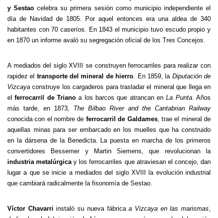
y Sestao
celebra su primera sesión como municipio independiente el
día de Navidad de 1805. Por aquel entonces era una aldea de 340
habitantes con 70 caseríos. En 1843 el municipio tuvo escudo propio y
en 1870 un informe avaló su segregación oficial de los Tres Concejos.
A mediados del siglo XVIII se construyen ferrocarriles para realizar con
rapidez el
transporte del mineral de hierro
. En 1859, la
Diputación de
Vizcaya
construye los cargaderos para trasladar el mineral que llega en
el
ferrocarril de Triano
a los barcos que atrancan en
La Punta
. Años
más tarde, en 1873,
The Bilbao River and the Cantabrian Railway
conocida con el nombre de
ferrocarril de Galdames
, trae el mineral de
aquellas minas para ser embarcado en los muelles que ha construido
en la dársena de la Benedicta. La puesta en marcha de los primeros
convertidores Bessemer y Martin Siemens, que revolucionan la
industria metalúrgica
y los ferrocarriles que atraviesan el concejo, dan
lugar a que se inicie a mediados del siglo XVIII la evolución industrial
que cambiará radicalmente la fisonomía de Sestao.
Víctor Chavarri
instaló su nueva fábrica
a Vizcaya en las marismas
,