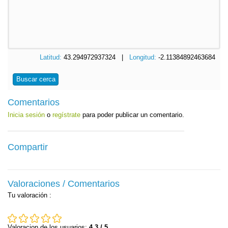
Latitud:
43.294972937324 |
Longitud:
-2.11384892463684
Buscar cerca
Comentarios
Inicia sesión
o
regístrate
para poder publicar un comentario.
Compartir
Valoraciones / Comentarios
Tu valoración
:
Valoracion de los usuarios:
4.3 / 5