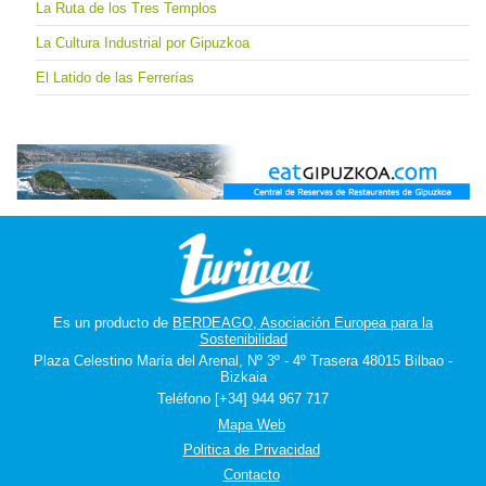
La Ruta de los Tres Templos
La Cultura Industrial por Gipuzkoa
El Latido de las Ferrerías
Es un producto de
BERDEAGO, Asociación Europea para la
Sostenibilidad
Plaza Celestino María del Arenal, Nº 3º - 4º Trasera 48015 Bilbao -
Bizkaia
Teléfono [+34] 944 967 717
Mapa Web
Politica de Privacidad
Contacto