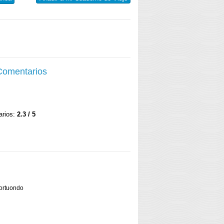
 Comentarios
arios:
2.3 / 5
ortuondo