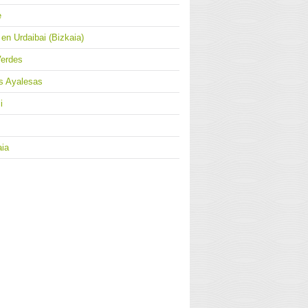
e
en Urdaibai (Bizkaia)
Verdes
as Ayalesas
i
aia