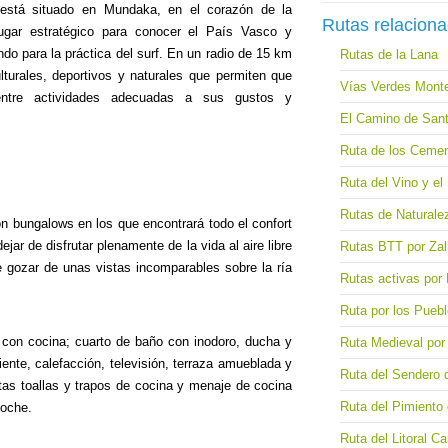
stá situado en Mundaka, en el corazón de la
Rutas relacion
ugar estratégico para conocer el País Vasco y
o para la práctica del surf. En un radio de 15 km
Rutas de la Lana
turales, deportivos y naturales que permiten que
Vías Verdes Monte
entre actividades adecuadas a sus gustos y
El Camino de Sant
Ruta de los Cemen
Ruta del Vino y e
Rutas de Naturalez
 bungalows en los que encontrará todo el confort
jar de disfrutar plenamente de la vida al aire libre
Rutas BTT por Zall
de gozar de unas vistas incomparables sobre la ría
Rutas activas por 
Ruta por los Pueb
 con cocina; cuarto de baño con inodoro, ducha y
Ruta Medieval por
iente, calefacción, televisión, terraza amueblada y
Ruta del Sendero 
as toallas y trapos de cocina y menaje de cocina
Ruta del Pimiento
coche.
Ruta del Litoral Ca