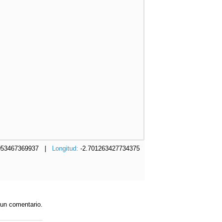
053467369937 |
Longitud:
-2.701263427734375
 un comentario.