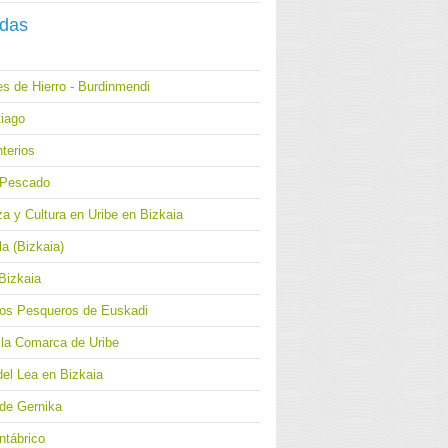
adas
s de Hierro - Burdinmendi
iago
terios
l Pescado
a y Cultura en Uribe en Bizkaia
a (Bizkaia)
Bizkaia
los Pesqueros de Euskadi
 la Comarca de Uribe
del Lea en Bizkaia
 de Gernika
ntábrico