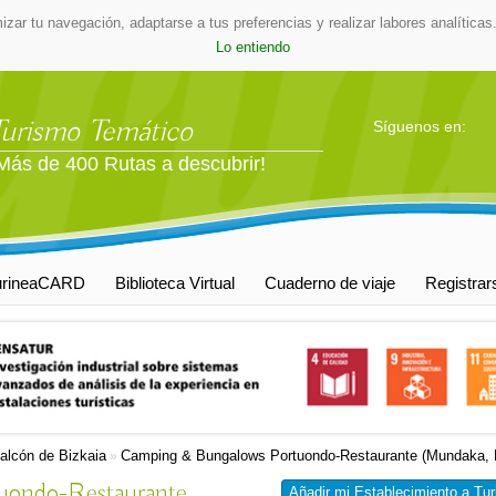
mizar tu navegación, adaptarse a tus preferencias y realizar labores analític
Lo entiendo
Turismo Temático
Síguenos en:
Más de 400 Rutas a descubrir!
urineaCARD
Biblioteca Virtual
Cuaderno de viaje
Registrar
alcón de Bizkaia
Camping & Bungalows Portuondo-Restaurante (Mundaka, 
»
uondo-Restaurante
Añadir mi Establecimiento a Tur