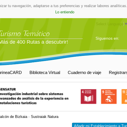
mizar tu navegación, adaptarse a tus preferencias y realizar labores analític
Lo entiendo
Select Language
Turismo Temático
Síguenos en:
Más de 400 Rutas a descubrir!
urineaCARD
Biblioteca Virtual
Cuaderno de viaje
Registrar
alcón de Bizkaia
Sustraiak Natura
»
Añadir mi Establecimiento a Tur