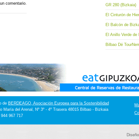
 un comentario.
GR 280 (Bizkaia)
El Cinturón de Hier
El Balcón de Bizk
El Anillo Verde de 
Bilbao Dé TourNeme
o de
BERDEAGO, Asociación Europea para la Sostenibilidad
M
o María del Arenal, Nº 3º - 4º Trasera 48015 Bilbao - Bizkaia
Co
] 944 967 717
Diseño