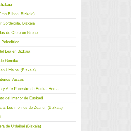
Bizkaia
Gran Bilbao, Bizkaia)
r Gordexola, Bizkaia
Blas de Otero en Bilbao
 Paleolítica
del Lea en Bizkaia
 de Gernika
en Urdaibai (Bizkaia)
terios Vascos
s y Arte Rupestre de Euskal Herria
o del interior de Euskadi
atia: Los molinos de Zeanuri (Bizkaia)
i
ra de Urdaibai (Bizkaia)