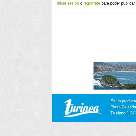
Inicia sesión
o
regístrate
para poder publicar
Es un product
Plaza Celestin
Teléfono [+34