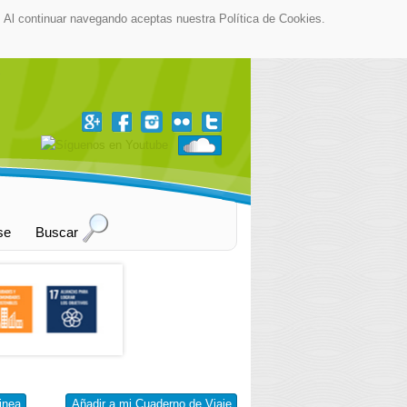
as. Al continuar navegando aceptas nuestra Política de Cookies.
▼
se
Buscar
inea
Añadir a mi Cuaderno de Viaje