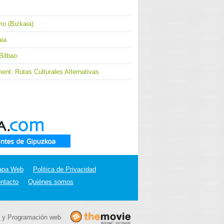
ro (Bizkaia)
aia
Bilbao
nt: Rutas Culturales Alternativas
apa Web
Politica de Privacidad
ntacto
Quiénes somos
 y Programación web