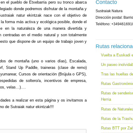
Contacto
 en el pueblo de Etxebarria pero su tronco abarca
vilegiado donde podremos disfrutar de la montaña y
Sustraiak Natura
straiak natur ekintzak nace con el objetivo de
Dirección postal: Barri
 la forma más activa y ecológica posible, donde el
Teléfono: +349461691
rse en la naturaleza de una manera divertida y
n centradas en el medio natural y son totalmente
uesto que dispone de un equipo de trabajo joven y
Rutas relacion
Vuelta a Euskadi 
ados de montaña (uno o varios días), Escalada,
Un paseo inolvidab
urf, Stand Up Paddle, traineras (clase de remo)
Tras las huellas de
 yumarear, Cursos de orientación (Brújula o GPS),
Despedidas de soltero/a, incentivos de empresa,
Rutas Gastronómi
talos, velas…)….
Rutas de senderis
Herria
idades a realizar en esta página y os invitamos a
no de Sutraiak natur ekintzak!!!
Rutas de Naturalez
Rutas de la Trash
Rutas BTT por Zall