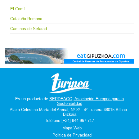
El Camí
Cataluña Romana
Caminos de Sefarad
Es un producto de
BERDEAGO, Asociación Europea para la
Sostenibilidad
Plaza Celestino María del Arenal, Nº 3º - 4º Trasera 48015 Bilbao -
Bizkaia
Teléfono [+34] 944 967 717
Mapa Web
Politica de Privacidad